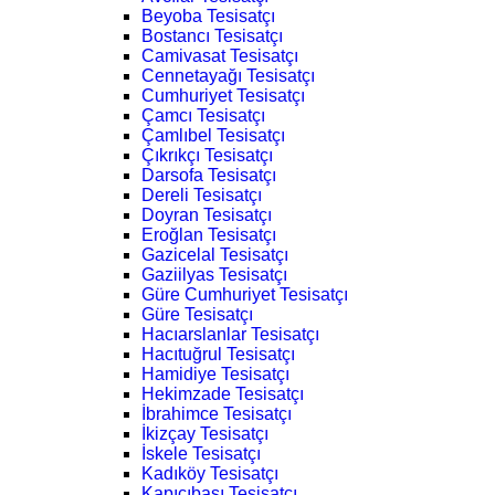
Beyoba Tesisatçı
Bostancı Tesisatçı
Camivasat Tesisatçı
Cennetayağı Tesisatçı
Cumhuriyet Tesisatçı
Çamcı Tesisatçı
Çamlıbel Tesisatçı
Çıkrıkçı Tesisatçı
Darsofa Tesisatçı
Dereli Tesisatçı
Doyran Tesisatçı
Eroğlan Tesisatçı
Gazicelal Tesisatçı
Gaziilyas Tesisatçı
Güre Cumhuriyet Tesisatçı
Güre Tesisatçı
Hacıarslanlar Tesisatçı
Hacıtuğrul Tesisatçı
Hamidiye Tesisatçı
Hekimzade Tesisatçı
İbrahimce Tesisatçı
İkizçay Tesisatçı
İskele Tesisatçı
Kadıköy Tesisatçı
Kapıcıbaşı Tesisatçı