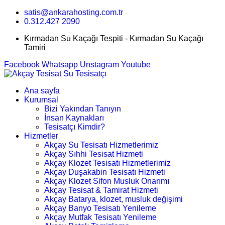
satis@ankarahosting.com.tr
0.312.427 2090
Kırmadan Su Kaçağı Tespiti - Kırmadan Su Kaçağı
Tamiri
Facebook
Whatsapp
Unstagram
Youtube
Ana sayfa
Kurumsal
Bizi Yakından Tanıyın
İnsan Kaynakları
Tesisatçı Kimdir?
Hizmetler
Akçay Su Tesisatı Hizmetlerimiz
Akçay Sıhhi Tesisat Hizmeti
Akçay Klozet Tesisatı Hizmetlerimiz
Akçay Duşakabin Tesisatı Hizmeti
Akçay Klozet Sifon Musluk Onarımı
Akçay Tesisat & Tamirat Hizmeti
Akçay Batarya, klozet, musluk değişimi
Akçay Banyo Tesisatı Yenileme
Akçay Mutfak Tesisatı Yenileme