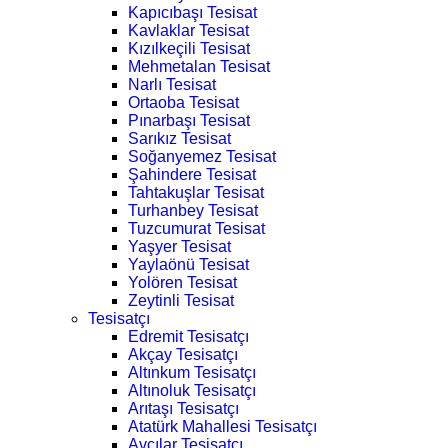
Kapıcıbaşı Tesisat
Kavlaklar Tesisat
Kızılkeçili Tesisat
Mehmetalan Tesisat
Narlı Tesisat
Ortaoba Tesisat
Pınarbaşı Tesisat
Sarıkız Tesisat
Soğanyemez Tesisat
Şahindere Tesisat
Tahtakuşlar Tesisat
Turhanbey Tesisat
Tuzcumurat Tesisat
Yaşyer Tesisat
Yaylaönü Tesisat
Yolören Tesisat
Zeytinli Tesisat
Tesisatçı
Edremit Tesisatçı
Akçay Tesisatçı
Altınkum Tesisatçı
Altınoluk Tesisatçı
Arıtaşı Tesisatçı
Atatürk Mahallesi Tesisatçı
Avcılar Tesisatçı