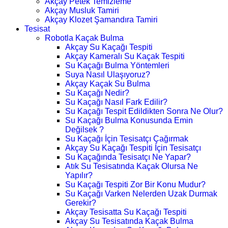
Akçay Petek Temizleme
Akçay Musluk Tamiri
Akçay Klozet Şamandıra Tamiri
Tesisat
Robotla Kaçak Bulma
Akçay Su Kaçağı Tespiti
Akçay Kameralı Su Kaçak Tespiti
Su Kaçağı Bulma Yöntemleri
Suya Nasıl Ulaşıyoruz?
Akçay Kaçak Su Bulma
Su Kaçağı Nedir?
Su Kaçağı Nasıl Fark Edilir?
Su Kaçağı Tespit Edildikten Sonra Ne Olur?
Su Kaçağı Bulma Konusunda Emin
Değilsek ?
Su Kaçağı İçin Tesisatçı Çağırmak
Akçay Su Kaçağı Tespiti İçin Tesisatçı
Su Kaçağında Tesisatçı Ne Yapar?
Atık Su Tesisatında Kaçak Olursa Ne
Yapılır?
Su Kaçağı Tespiti Zor Bir Konu Mudur?
Su Kaçağı Varken Nelerden Uzak Durmak
Gerekir?
Akçay Tesisatta Su Kaçağı Tespiti
Akçay Su Tesisatında Kaçak Bulma