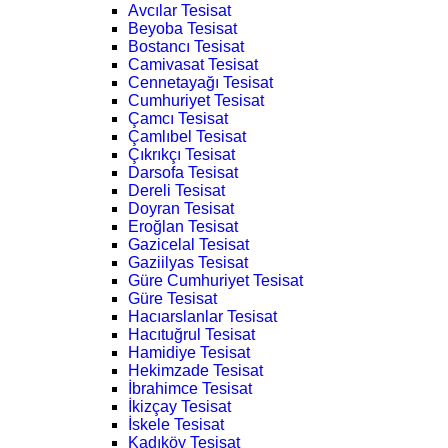
Avcılar Tesisat
Beyoba Tesisat
Bostancı Tesisat
Camivasat Tesisat
Cennetayağı Tesisat
Cumhuriyet Tesisat
Çamcı Tesisat
Çamlıbel Tesisat
Çıkrıkçı Tesisat
Darsofa Tesisat
Dereli Tesisat
Doyran Tesisat
Eroğlan Tesisat
Gazicelal Tesisat
Gaziilyas Tesisat
Güre Cumhuriyet Tesisat
Güre Tesisat
Hacıarslanlar Tesisat
Hacıtuğrul Tesisat
Hamidiye Tesisat
Hekimzade Tesisat
İbrahimce Tesisat
İkizçay Tesisat
İskele Tesisat
Kadıköy Tesisat