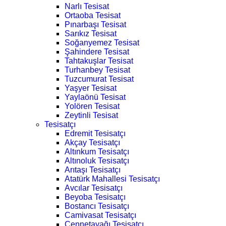
Narlı Tesisat
Ortaoba Tesisat
Pınarbaşı Tesisat
Sarıkız Tesisat
Soğanyemez Tesisat
Şahindere Tesisat
Tahtakuşlar Tesisat
Turhanbey Tesisat
Tuzcumurat Tesisat
Yaşyer Tesisat
Yaylaönü Tesisat
Yolören Tesisat
Zeytinli Tesisat
Tesisatçı
Edremit Tesisatçı
Akçay Tesisatçı
Altınkum Tesisatçı
Altınoluk Tesisatçı
Arıtaşı Tesisatçı
Atatürk Mahallesi Tesisatçı
Avcılar Tesisatçı
Beyoba Tesisatçı
Bostancı Tesisatçı
Camivasat Tesisatçı
Cennetayağı Tesisatçı