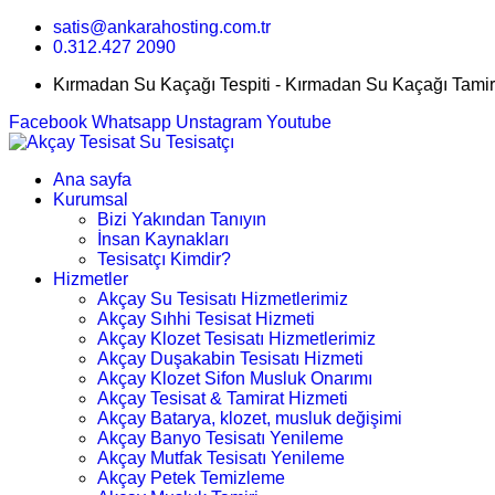
satis@ankarahosting.com.tr
0.312.427 2090
Kırmadan Su Kaçağı Tespiti - Kırmadan Su Kaçağı Tamir
Facebook
Whatsapp
Unstagram
Youtube
Ana sayfa
Kurumsal
Bizi Yakından Tanıyın
İnsan Kaynakları
Tesisatçı Kimdir?
Hizmetler
Akçay Su Tesisatı Hizmetlerimiz
Akçay Sıhhi Tesisat Hizmeti
Akçay Klozet Tesisatı Hizmetlerimiz
Akçay Duşakabin Tesisatı Hizmeti
Akçay Klozet Sifon Musluk Onarımı
Akçay Tesisat & Tamirat Hizmeti
Akçay Batarya, klozet, musluk değişimi
Akçay Banyo Tesisatı Yenileme
Akçay Mutfak Tesisatı Yenileme
Akçay Petek Temizleme