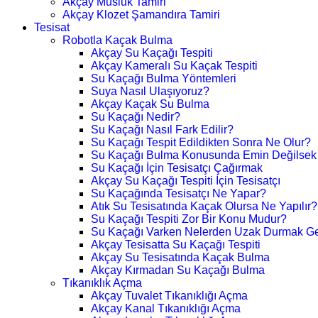
Akçay Musluk Tamiri
Akçay Klozet Şamandıra Tamiri
Tesisat
Robotla Kaçak Bulma
Akçay Su Kaçağı Tespiti
Akçay Kameralı Su Kaçak Tespiti
Su Kaçağı Bulma Yöntemleri
Suya Nasıl Ulaşıyoruz?
Akçay Kaçak Su Bulma
Su Kaçağı Nedir?
Su Kaçağı Nasıl Fark Edilir?
Su Kaçağı Tespit Edildikten Sonra Ne Olur?
Su Kaçağı Bulma Konusunda Emin Değilsek
Su Kaçağı İçin Tesisatçı Çağırmak
Akçay Su Kaçağı Tespiti İçin Tesisatçı
Su Kaçağında Tesisatçı Ne Yapar?
Atık Su Tesisatında Kaçak Olursa Ne Yapılır?
Su Kaçağı Tespiti Zor Bir Konu Mudur?
Su Kaçağı Varken Nelerden Uzak Durmak Ge
Akçay Tesisatta Su Kaçağı Tespiti
Akçay Su Tesisatında Kaçak Bulma
Akçay Kırmadan Su Kaçağı Bulma
Tıkanıklık Açma
Akçay Tuvalet Tıkanıklığı Açma
Akçay Kanal Tıkanıklığı Açma