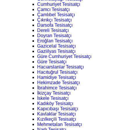
Cumhuriyet Tesisatçı
Çamcı Tesisatçı
Çamlıbel Tesisatçı
Çıkrıkçı Tesisatçı
Darsofa Tesisatçı
Dereli Tesisatçı
Doyran Tesisatçı
Eroğlan Tesisatçı
Gazicelal Tesisatçı
Gaziilyas Tesisatçı
Güre Cumhuriyet Tesisatçı
Güre Tesisatçı
Hacıarslanlar Tesisatçı
Hacıtuğrul Tesisatçı
Hamidiye Tesisatçı
Hekimzade Tesisatçı
İbrahimce Tesisatçı
İkizçay Tesisatçı
İskele Tesisatçı
Kadıköy Tesisatçı
Kapıcıbaşı Tesisatçı
Kavlaklar Tesisatçı
Kızılkeçili Tesisatçı
Mehmetalan Tesisatçı
Narlı Tesisatçı