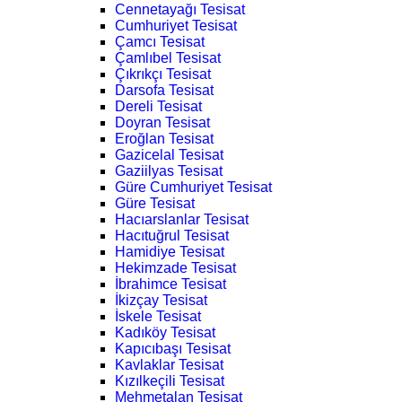
Cennetayağı Tesisat
Cumhuriyet Tesisat
Çamcı Tesisat
Çamlıbel Tesisat
Çıkrıkçı Tesisat
Darsofa Tesisat
Dereli Tesisat
Doyran Tesisat
Eroğlan Tesisat
Gazicelal Tesisat
Gaziilyas Tesisat
Güre Cumhuriyet Tesisat
Güre Tesisat
Hacıarslanlar Tesisat
Hacıtuğrul Tesisat
Hamidiye Tesisat
Hekimzade Tesisat
İbrahimce Tesisat
İkizçay Tesisat
İskele Tesisat
Kadıköy Tesisat
Kapıcıbaşı Tesisat
Kavlaklar Tesisat
Kızılkeçili Tesisat
Mehmetalan Tesisat