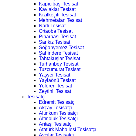
Kapıcıbaşı Tesisat
Kavlaklar Tesisat
Kızılkeçili Tesisat
Mehmetalan Tesisat
Narlı Tesisat
Ortaoba Tesisat
Pınarbaşı Tesisat
Sarıkız Tesisat
Soğanyemez Tesisat
Şahindere Tesisat
Tahtakuşlar Tesisat
Turhanbey Tesisat
Tuzcumurat Tesisat
Yaşyer Tesisat
Yaylaönü Tesisat
Yolören Tesisat
Zeytinli Tesisat
Tesisatçı
Edremit Tesisatçı
Akçay Tesisatçı
Altınkum Tesisatçı
Altınoluk Tesisatçı
Arıtaşı Tesisatçı
Atatürk Mahallesi Tesisatçı
Avcılar Tesisatçı