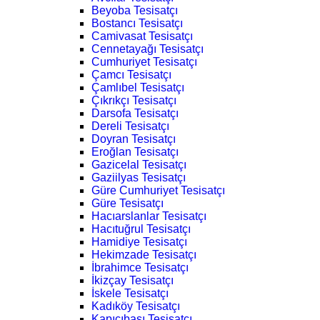
Beyoba Tesisatçı
Bostancı Tesisatçı
Camivasat Tesisatçı
Cennetayağı Tesisatçı
Cumhuriyet Tesisatçı
Çamcı Tesisatçı
Çamlıbel Tesisatçı
Çıkrıkçı Tesisatçı
Darsofa Tesisatçı
Dereli Tesisatçı
Doyran Tesisatçı
Eroğlan Tesisatçı
Gazicelal Tesisatçı
Gaziilyas Tesisatçı
Güre Cumhuriyet Tesisatçı
Güre Tesisatçı
Hacıarslanlar Tesisatçı
Hacıtuğrul Tesisatçı
Hamidiye Tesisatçı
Hekimzade Tesisatçı
İbrahimce Tesisatçı
İkizçay Tesisatçı
İskele Tesisatçı
Kadıköy Tesisatçı
Kapıcıbaşı Tesisatçı