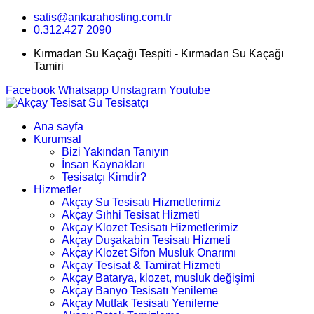
satis@ankarahosting.com.tr
0.312.427 2090
Kırmadan Su Kaçağı Tespiti - Kırmadan Su Kaçağı
Tamiri
Facebook
Whatsapp
Unstagram
Youtube
Ana sayfa
Kurumsal
Bizi Yakından Tanıyın
İnsan Kaynakları
Tesisatçı Kimdir?
Hizmetler
Akçay Su Tesisatı Hizmetlerimiz
Akçay Sıhhi Tesisat Hizmeti
Akçay Klozet Tesisatı Hizmetlerimiz
Akçay Duşakabin Tesisatı Hizmeti
Akçay Klozet Sifon Musluk Onarımı
Akçay Tesisat & Tamirat Hizmeti
Akçay Batarya, klozet, musluk değişimi
Akçay Banyo Tesisatı Yenileme
Akçay Mutfak Tesisatı Yenileme