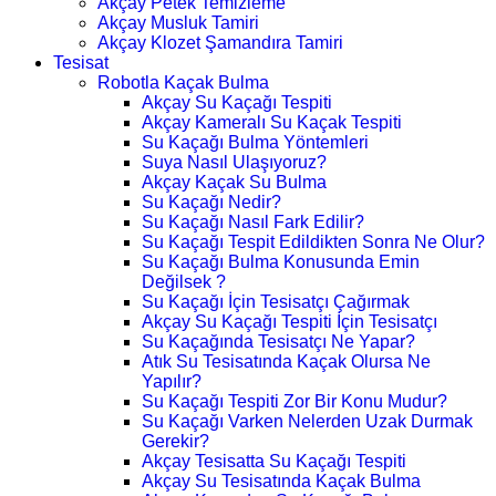
Akçay Petek Temizleme
Akçay Musluk Tamiri
Akçay Klozet Şamandıra Tamiri
Tesisat
Robotla Kaçak Bulma
Akçay Su Kaçağı Tespiti
Akçay Kameralı Su Kaçak Tespiti
Su Kaçağı Bulma Yöntemleri
Suya Nasıl Ulaşıyoruz?
Akçay Kaçak Su Bulma
Su Kaçağı Nedir?
Su Kaçağı Nasıl Fark Edilir?
Su Kaçağı Tespit Edildikten Sonra Ne Olur?
Su Kaçağı Bulma Konusunda Emin
Değilsek ?
Su Kaçağı İçin Tesisatçı Çağırmak
Akçay Su Kaçağı Tespiti İçin Tesisatçı
Su Kaçağında Tesisatçı Ne Yapar?
Atık Su Tesisatında Kaçak Olursa Ne
Yapılır?
Su Kaçağı Tespiti Zor Bir Konu Mudur?
Su Kaçağı Varken Nelerden Uzak Durmak
Gerekir?
Akçay Tesisatta Su Kaçağı Tespiti
Akçay Su Tesisatında Kaçak Bulma