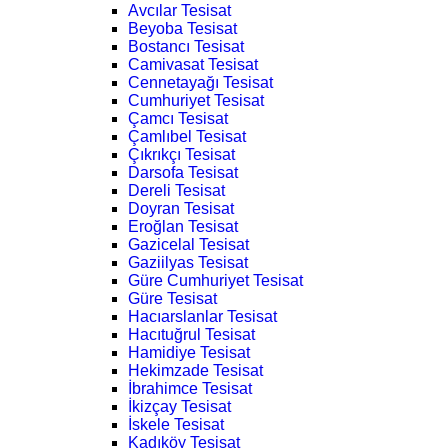
Avcılar Tesisat
Beyoba Tesisat
Bostancı Tesisat
Camivasat Tesisat
Cennetayağı Tesisat
Cumhuriyet Tesisat
Çamcı Tesisat
Çamlıbel Tesisat
Çıkrıkçı Tesisat
Darsofa Tesisat
Dereli Tesisat
Doyran Tesisat
Eroğlan Tesisat
Gazicelal Tesisat
Gaziilyas Tesisat
Güre Cumhuriyet Tesisat
Güre Tesisat
Hacıarslanlar Tesisat
Hacıtuğrul Tesisat
Hamidiye Tesisat
Hekimzade Tesisat
İbrahimce Tesisat
İkizçay Tesisat
İskele Tesisat
Kadıköy Tesisat