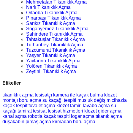
Mehmetalan Tıkanıklık Açma
Narlı Tıkanıklık Açma
Ortaoba Tıkanıklık Açma
Pınarbaşı Tıkanıklık Açma
Sarıkız Tıkanıklık Açma
Soğanyemez Tıkanıklık Açma
Şahindere Tıkanıklık Açma
Tahtakuşlar Tıkanıklık Açma
Turhanbey Tıkanıklık Açma
Tuzcumurat Tıkanıklık Açma
Yaşyer Tıkanıklık Açma
Yaylaönü Tıkanıklık Açma
Yolören Tıkanıklık Açma
Zeytinli Tıkanıklık Açma
Etiketler
tıkanıklık açma
tesisatçı
kamera ile kaçak bulma
klozet
montajı
boru açma
su kaçağı tespiti
musluk değişim
cihazla
kaçak tespit
tuvalet açma
klozet tamiri
lavabo açma
su
kaçağı
tamirat
tesisat
tesisat hizmetleri
klozet
gider açma
kanal açma
robotla kaçak tespiti
logar açma
tıkanık açma
duşakabin
pimaş açma
kırmadan boru açma