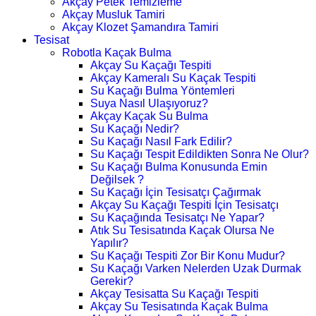
Akçay Petek Temizleme
Akçay Musluk Tamiri
Akçay Klozet Şamandıra Tamiri
Tesisat
Robotla Kaçak Bulma
Akçay Su Kaçağı Tespiti
Akçay Kameralı Su Kaçak Tespiti
Su Kaçağı Bulma Yöntemleri
Suya Nasıl Ulaşıyoruz?
Akçay Kaçak Su Bulma
Su Kaçağı Nedir?
Su Kaçağı Nasıl Fark Edilir?
Su Kaçağı Tespit Edildikten Sonra Ne Olur?
Su Kaçağı Bulma Konusunda Emin
Değilsek ?
Su Kaçağı İçin Tesisatçı Çağırmak
Akçay Su Kaçağı Tespiti İçin Tesisatçı
Su Kaçağında Tesisatçı Ne Yapar?
Atık Su Tesisatında Kaçak Olursa Ne
Yapılır?
Su Kaçağı Tespiti Zor Bir Konu Mudur?
Su Kaçağı Varken Nelerden Uzak Durmak
Gerekir?
Akçay Tesisatta Su Kaçağı Tespiti
Akçay Su Tesisatında Kaçak Bulma