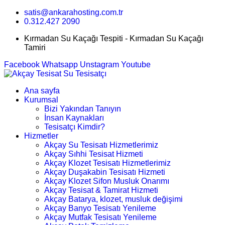
satis@ankarahosting.com.tr
0.312.427 2090
Kırmadan Su Kaçağı Tespiti - Kırmadan Su Kaçağı
Tamiri
Facebook
Whatsapp
Unstagram
Youtube
Ana sayfa
Kurumsal
Bizi Yakından Tanıyın
İnsan Kaynakları
Tesisatçı Kimdir?
Hizmetler
Akçay Su Tesisatı Hizmetlerimiz
Akçay Sıhhi Tesisat Hizmeti
Akçay Klozet Tesisatı Hizmetlerimiz
Akçay Duşakabin Tesisatı Hizmeti
Akçay Klozet Sifon Musluk Onarımı
Akçay Tesisat & Tamirat Hizmeti
Akçay Batarya, klozet, musluk değişimi
Akçay Banyo Tesisatı Yenileme
Akçay Mutfak Tesisatı Yenileme