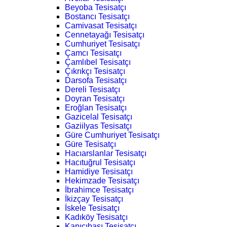
Beyoba Tesisatçı
Bostancı Tesisatçı
Camivasat Tesisatçı
Cennetayağı Tesisatçı
Cumhuriyet Tesisatçı
Çamcı Tesisatçı
Çamlıbel Tesisatçı
Çıkrıkçı Tesisatçı
Darsofa Tesisatçı
Dereli Tesisatçı
Doyran Tesisatçı
Eroğlan Tesisatçı
Gazicelal Tesisatçı
Gaziilyas Tesisatçı
Güre Cumhuriyet Tesisatçı
Güre Tesisatçı
Hacıarslanlar Tesisatçı
Hacıtuğrul Tesisatçı
Hamidiye Tesisatçı
Hekimzade Tesisatçı
İbrahimce Tesisatçı
İkizçay Tesisatçı
İskele Tesisatçı
Kadıköy Tesisatçı
Kapıcıbaşı Tesisatçı