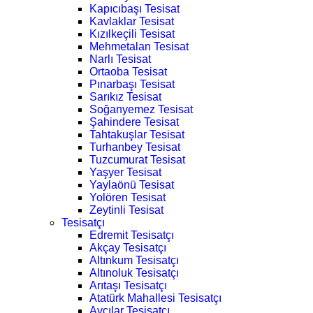
Kapıcıbaşı Tesisat
Kavlaklar Tesisat
Kızılkeçili Tesisat
Mehmetalan Tesisat
Narlı Tesisat
Ortaoba Tesisat
Pınarbaşı Tesisat
Sarıkız Tesisat
Soğanyemez Tesisat
Şahindere Tesisat
Tahtakuşlar Tesisat
Turhanbey Tesisat
Tuzcumurat Tesisat
Yaşyer Tesisat
Yaylaönü Tesisat
Yolören Tesisat
Zeytinli Tesisat
Tesisatçı
Edremit Tesisatçı
Akçay Tesisatçı
Altınkum Tesisatçı
Altınoluk Tesisatçı
Arıtaşı Tesisatçı
Atatürk Mahallesi Tesisatçı
Avcılar Tesisatçı