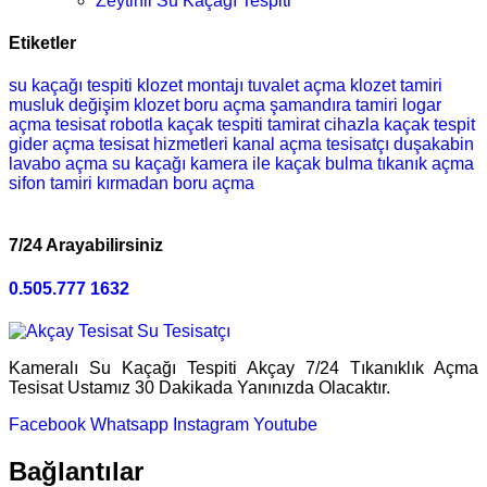
Zeytinli Su Kaçağı Tespiti
Etiketler
su kaçağı tespiti
klozet montajı
tuvalet açma
klozet tamiri
musluk değişim
klozet
boru açma
şamandıra tamiri
logar
açma
tesisat
robotla kaçak tespiti
tamirat
cihazla kaçak tespit
gider açma
tesisat hizmetleri
kanal açma
tesisatçı
duşakabin
lavabo açma
su kaçağı
kamera ile kaçak bulma
tıkanık açma
sifon tamiri
kırmadan boru açma
7/24 Arayabilirsiniz
0.505.777 1632
Kameralı Su Kaçağı Tespiti Akçay 7/24 Tıkanıklık Açma
Tesisat Ustamız 30 Dakikada Yanınızda Olacaktır.
Facebook
Whatsapp
Instagram
Youtube
Bağlantılar