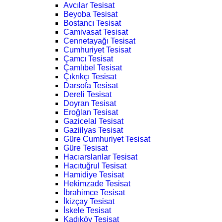
Avcılar Tesisat
Beyoba Tesisat
Bostancı Tesisat
Camivasat Tesisat
Cennetayağı Tesisat
Cumhuriyet Tesisat
Çamcı Tesisat
Çamlıbel Tesisat
Çıkrıkçı Tesisat
Darsofa Tesisat
Dereli Tesisat
Doyran Tesisat
Eroğlan Tesisat
Gazicelal Tesisat
Gaziilyas Tesisat
Güre Cumhuriyet Tesisat
Güre Tesisat
Hacıarslanlar Tesisat
Hacıtuğrul Tesisat
Hamidiye Tesisat
Hekimzade Tesisat
İbrahimce Tesisat
İkizçay Tesisat
İskele Tesisat
Kadıköy Tesisat