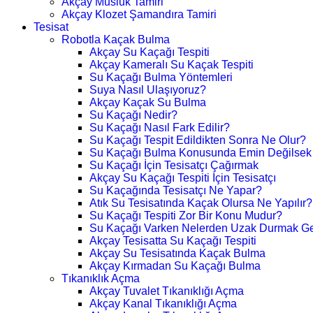
Akçay Musluk Tamiri
Akçay Klozet Şamandıra Tamiri
Tesisat
Robotla Kaçak Bulma
Akçay Su Kaçağı Tespiti
Akçay Kameralı Su Kaçak Tespiti
Su Kaçağı Bulma Yöntemleri
Suya Nasıl Ulaşıyoruz?
Akçay Kaçak Su Bulma
Su Kaçağı Nedir?
Su Kaçağı Nasıl Fark Edilir?
Su Kaçağı Tespit Edildikten Sonra Ne Olur?
Su Kaçağı Bulma Konusunda Emin Değilsek
Su Kaçağı İçin Tesisatçı Çağırmak
Akçay Su Kaçağı Tespiti İçin Tesisatçı
Su Kaçağında Tesisatçı Ne Yapar?
Atık Su Tesisatında Kaçak Olursa Ne Yapılır?
Su Kaçağı Tespiti Zor Bir Konu Mudur?
Su Kaçağı Varken Nelerden Uzak Durmak Ge
Akçay Tesisatta Su Kaçağı Tespiti
Akçay Su Tesisatında Kaçak Bulma
Akçay Kırmadan Su Kaçağı Bulma
Tıkanıklık Açma
Akçay Tuvalet Tıkanıklığı Açma
Akçay Kanal Tıkanıklığı Açma