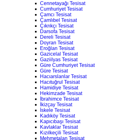
Cennetayağı Tesisat
Cumhuriyet Tesisat
Çamcı Tesisat
Çamlıbel Tesisat
Çıkrıkçı Tesisat
Darsofa Tesisat
Dereli Tesisat
Doyran Tesisat
Eroğlan Tesisat
Gazicelal Tesisat
Gaziilyas Tesisat
Güre Cumhuriyet Tesisat
Güre Tesisat
Hacıarslanlar Tesisat
Hacıtuğrul Tesisat
Hamidiye Tesisat
Hekimzade Tesisat
İbrahimce Tesisat
İkizçay Tesisat
İskele Tesisat
Kadıköy Tesisat
Kapıcıbaşı Tesisat
Kavlaklar Tesisat
Kızılkeçili Tesisat
Mehmetalan Tesisat