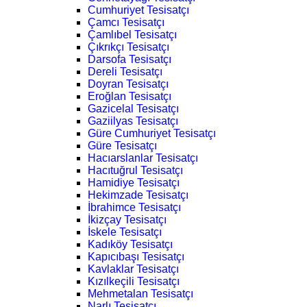
Cumhuriyet Tesisatçı
Çamcı Tesisatçı
Çamlıbel Tesisatçı
Çıkrıkçı Tesisatçı
Darsofa Tesisatçı
Dereli Tesisatçı
Doyran Tesisatçı
Eroğlan Tesisatçı
Gazicelal Tesisatçı
Gaziilyas Tesisatçı
Güre Cumhuriyet Tesisatçı
Güre Tesisatçı
Hacıarslanlar Tesisatçı
Hacıtuğrul Tesisatçı
Hamidiye Tesisatçı
Hekimzade Tesisatçı
İbrahimce Tesisatçı
İkizçay Tesisatçı
İskele Tesisatçı
Kadıköy Tesisatçı
Kapıcıbaşı Tesisatçı
Kavlaklar Tesisatçı
Kızılkeçili Tesisatçı
Mehmetalan Tesisatçı
Narlı Tesisatçı