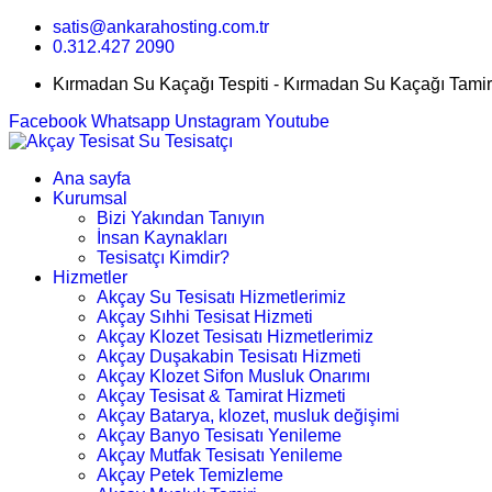
satis@ankarahosting.com.tr
0.312.427 2090
Kırmadan Su Kaçağı Tespiti - Kırmadan Su Kaçağı Tamir
Facebook
Whatsapp
Unstagram
Youtube
Ana sayfa
Kurumsal
Bizi Yakından Tanıyın
İnsan Kaynakları
Tesisatçı Kimdir?
Hizmetler
Akçay Su Tesisatı Hizmetlerimiz
Akçay Sıhhi Tesisat Hizmeti
Akçay Klozet Tesisatı Hizmetlerimiz
Akçay Duşakabin Tesisatı Hizmeti
Akçay Klozet Sifon Musluk Onarımı
Akçay Tesisat & Tamirat Hizmeti
Akçay Batarya, klozet, musluk değişimi
Akçay Banyo Tesisatı Yenileme
Akçay Mutfak Tesisatı Yenileme
Akçay Petek Temizleme