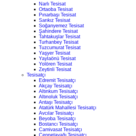
Narlı Tesisat
Ortaoba Tesisat
Pınarbaşı Tesisat
Sarıkız Tesisat
Soğanyemez Tesisat
Şahindere Tesisat
Tahtakuşlar Tesisat
Turhanbey Tesisat
Tuzcumurat Tesisat
Yaşyer Tesisat
Yaylaönü Tesisat
Yolören Tesisat
Zeytinli Tesisat
Tesisatçı
Edremit Tesisatçı
Akçay Tesisatçı
Altınkum Tesisatçı
Altınoluk Tesisatçı
Arıtaşı Tesisatçı
Atatürk Mahallesi Tesisatçı
Avcılar Tesisatçı
Beyoba Tesisatçı
Bostancı Tesisatçı
Camivasat Tesisatçı
Cennetayağı Tesisatçı