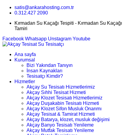
satis@ankarahosting.com.tr
0.312.427 2090
Kırmadan Su Kaçağı Tespiti - Kırmadan Su Kaçağı
Tamiri
Facebook
Whatsapp
Unstagram
Youtube
Ana sayfa
Kurumsal
Bizi Yakından Tanıyın
İnsan Kaynakları
Tesisatçı Kimdir?
Hizmetler
Akçay Su Tesisatı Hizmetlerimiz
Akçay Sıhhi Tesisat Hizmeti
Akçay Klozet Tesisatı Hizmetlerimiz
Akçay Duşakabin Tesisatı Hizmeti
Akçay Klozet Sifon Musluk Onarımı
Akçay Tesisat & Tamirat Hizmeti
Akçay Batarya, klozet, musluk değişimi
Akçay Banyo Tesisatı Yenileme
Akçay Mutfak Tesisatı Yenileme