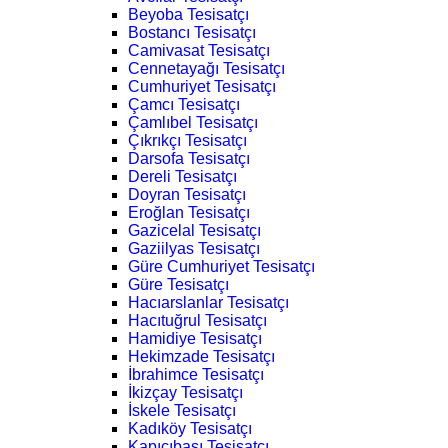
Beyoba Tesisatçı
Bostancı Tesisatçı
Camivasat Tesisatçı
Cennetayağı Tesisatçı
Cumhuriyet Tesisatçı
Çamcı Tesisatçı
Çamlıbel Tesisatçı
Çıkrıkçı Tesisatçı
Darsofa Tesisatçı
Dereli Tesisatçı
Doyran Tesisatçı
Eroğlan Tesisatçı
Gazicelal Tesisatçı
Gaziilyas Tesisatçı
Güre Cumhuriyet Tesisatçı
Güre Tesisatçı
Hacıarslanlar Tesisatçı
Hacıtuğrul Tesisatçı
Hamidiye Tesisatçı
Hekimzade Tesisatçı
İbrahimce Tesisatçı
İkizçay Tesisatçı
İskele Tesisatçı
Kadıköy Tesisatçı
Kapıcıbaşı Tesisatçı