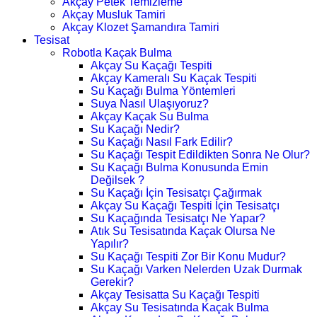
Akçay Petek Temizleme
Akçay Musluk Tamiri
Akçay Klozet Şamandıra Tamiri
Tesisat
Robotla Kaçak Bulma
Akçay Su Kaçağı Tespiti
Akçay Kameralı Su Kaçak Tespiti
Su Kaçağı Bulma Yöntemleri
Suya Nasıl Ulaşıyoruz?
Akçay Kaçak Su Bulma
Su Kaçağı Nedir?
Su Kaçağı Nasıl Fark Edilir?
Su Kaçağı Tespit Edildikten Sonra Ne Olur?
Su Kaçağı Bulma Konusunda Emin
Değilsek ?
Su Kaçağı İçin Tesisatçı Çağırmak
Akçay Su Kaçağı Tespiti İçin Tesisatçı
Su Kaçağında Tesisatçı Ne Yapar?
Atık Su Tesisatında Kaçak Olursa Ne
Yapılır?
Su Kaçağı Tespiti Zor Bir Konu Mudur?
Su Kaçağı Varken Nelerden Uzak Durmak
Gerekir?
Akçay Tesisatta Su Kaçağı Tespiti
Akçay Su Tesisatında Kaçak Bulma