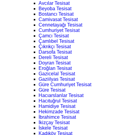
Avcılar Tesisat
Beyoba Tesisat
Bostancı Tesisat
Camivasat Tesisat
Cennetayağı Tesisat
Cumhuriyet Tesisat
Çamcı Tesisat
Çamlıbel Tesisat
Çıkrıkçı Tesisat
Darsofa Tesisat
Dereli Tesisat
Doyran Tesisat
Eroğlan Tesisat
Gazicelal Tesisat
Gaziilyas Tesisat
Güre Cumhuriyet Tesisat
Güre Tesisat
Hacıarslanlar Tesisat
Hacıtuğrul Tesisat
Hamidiye Tesisat
Hekimzade Tesisat
İbrahimce Tesisat
İkizçay Tesisat
İskele Tesisat
Kadıköy Tesisat