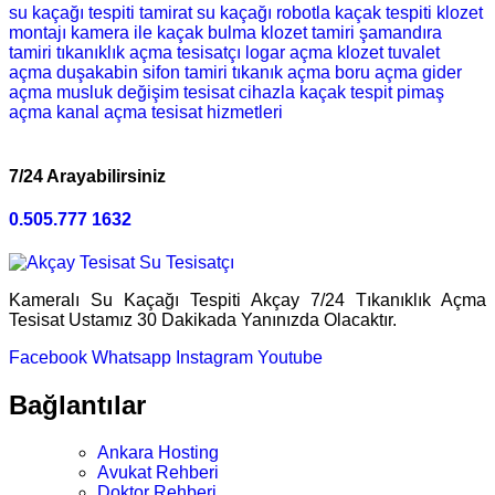
su kaçağı tespiti
tamirat
su kaçağı
robotla kaçak tespiti
klozet
montajı
kamera ile kaçak bulma
klozet tamiri
şamandıra
tamiri
tıkanıklık açma
tesisatçı
logar açma
klozet
tuvalet
açma
duşakabin
sifon tamiri
tıkanık açma
boru açma
gider
açma
musluk değişim
tesisat
cihazla kaçak tespit
pimaş
açma
kanal açma
tesisat hizmetleri
7/24 Arayabilirsiniz
0.505.777 1632
Kameralı Su Kaçağı Tespiti Akçay 7/24 Tıkanıklık Açma
Tesisat Ustamız 30 Dakikada Yanınızda Olacaktır.
Facebook
Whatsapp
Instagram
Youtube
Bağlantılar
Ankara Hosting
Avukat Rehberi
Doktor Rehberi