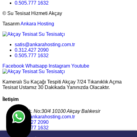
0.505.777 1632
©
Su Tesisat Hizmeti Akçay
Tasarım
Ankara Hosting
satis@ankarahosting.com.tr
0.312.427 2090
0.505.777 1632
Facebook
Whatsapp
Instagram
Youtube
Kameralı Su Kaçağı Tespiti Akçay 7/24 Tıkanıklık Açma
Tesisat Ustamız 30 Dakikada Yanınızda Olacaktır.
İletişim
665. Sk. No:30/4 10100 Akçay Balıkesir
satis@ankarahosting.com.tr
0.312.427 2090
0.505.777 1632