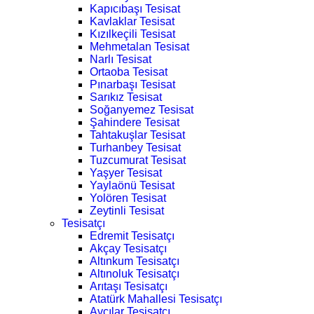
Kapıcıbaşı Tesisat
Kavlaklar Tesisat
Kızılkeçili Tesisat
Mehmetalan Tesisat
Narlı Tesisat
Ortaoba Tesisat
Pınarbaşı Tesisat
Sarıkız Tesisat
Soğanyemez Tesisat
Şahindere Tesisat
Tahtakuşlar Tesisat
Turhanbey Tesisat
Tuzcumurat Tesisat
Yaşyer Tesisat
Yaylaönü Tesisat
Yolören Tesisat
Zeytinli Tesisat
Tesisatçı
Edremit Tesisatçı
Akçay Tesisatçı
Altınkum Tesisatçı
Altınoluk Tesisatçı
Arıtaşı Tesisatçı
Atatürk Mahallesi Tesisatçı
Avcılar Tesisatçı