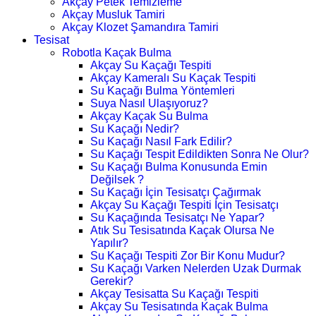
Akçay Petek Temizleme
Akçay Musluk Tamiri
Akçay Klozet Şamandıra Tamiri
Tesisat
Robotla Kaçak Bulma
Akçay Su Kaçağı Tespiti
Akçay Kameralı Su Kaçak Tespiti
Su Kaçağı Bulma Yöntemleri
Suya Nasıl Ulaşıyoruz?
Akçay Kaçak Su Bulma
Su Kaçağı Nedir?
Su Kaçağı Nasıl Fark Edilir?
Su Kaçağı Tespit Edildikten Sonra Ne Olur?
Su Kaçağı Bulma Konusunda Emin
Değilsek ?
Su Kaçağı İçin Tesisatçı Çağırmak
Akçay Su Kaçağı Tespiti İçin Tesisatçı
Su Kaçağında Tesisatçı Ne Yapar?
Atık Su Tesisatında Kaçak Olursa Ne
Yapılır?
Su Kaçağı Tespiti Zor Bir Konu Mudur?
Su Kaçağı Varken Nelerden Uzak Durmak
Gerekir?
Akçay Tesisatta Su Kaçağı Tespiti
Akçay Su Tesisatında Kaçak Bulma