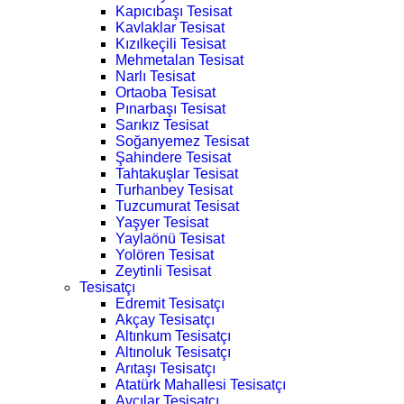
Kapıcıbaşı Tesisat
Kavlaklar Tesisat
Kızılkeçili Tesisat
Mehmetalan Tesisat
Narlı Tesisat
Ortaoba Tesisat
Pınarbaşı Tesisat
Sarıkız Tesisat
Soğanyemez Tesisat
Şahindere Tesisat
Tahtakuşlar Tesisat
Turhanbey Tesisat
Tuzcumurat Tesisat
Yaşyer Tesisat
Yaylaönü Tesisat
Yolören Tesisat
Zeytinli Tesisat
Tesisatçı
Edremit Tesisatçı
Akçay Tesisatçı
Altınkum Tesisatçı
Altınoluk Tesisatçı
Arıtaşı Tesisatçı
Atatürk Mahallesi Tesisatçı
Avcılar Tesisatçı