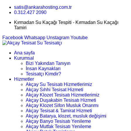
satis@ankarahosting.com.tr
0.312.427 2090
Kırmadan Su Kaçağı Tespiti - Kırmadan Su Kaçağı
Tamiri
Facebook
Whatsapp
Unstagram
Youtube
Ana sayfa
Kurumsal
Bizi Yakından Tanıyın
İnsan Kaynakları
Tesisatçı Kimdir?
Hizmetler
Akçay Su Tesisatı Hizmetlerimiz
Akçay Sıhhi Tesisat Hizmeti
Akçay Klozet Tesisatı Hizmetlerimiz
Akçay Duşakabin Tesisatı Hizmeti
Akçay Klozet Sifon Musluk Onarımı
Akçay Tesisat & Tamirat Hizmeti
Akçay Batarya, klozet, musluk değişimi
Akçay Banyo Tesisatı Yenileme
Akçay Mutfak Tesisatı Yenileme