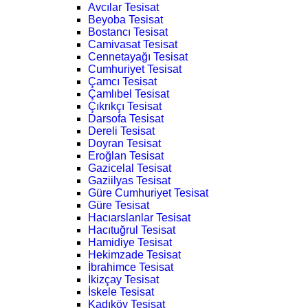
Avcılar Tesisat
Beyoba Tesisat
Bostancı Tesisat
Camivasat Tesisat
Cennetayağı Tesisat
Cumhuriyet Tesisat
Çamcı Tesisat
Çamlıbel Tesisat
Çıkrıkçı Tesisat
Darsofa Tesisat
Dereli Tesisat
Doyran Tesisat
Eroğlan Tesisat
Gazicelal Tesisat
Gaziilyas Tesisat
Güre Cumhuriyet Tesisat
Güre Tesisat
Hacıarslanlar Tesisat
Hacıtuğrul Tesisat
Hamidiye Tesisat
Hekimzade Tesisat
İbrahimce Tesisat
İkizçay Tesisat
İskele Tesisat
Kadıköy Tesisat