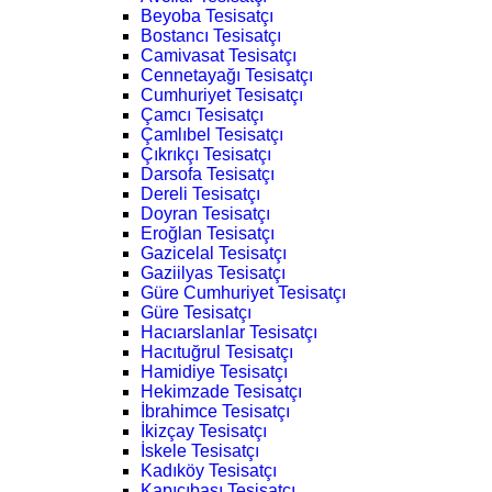
Beyoba Tesisatçı
Bostancı Tesisatçı
Camivasat Tesisatçı
Cennetayağı Tesisatçı
Cumhuriyet Tesisatçı
Çamcı Tesisatçı
Çamlıbel Tesisatçı
Çıkrıkçı Tesisatçı
Darsofa Tesisatçı
Dereli Tesisatçı
Doyran Tesisatçı
Eroğlan Tesisatçı
Gazicelal Tesisatçı
Gaziilyas Tesisatçı
Güre Cumhuriyet Tesisatçı
Güre Tesisatçı
Hacıarslanlar Tesisatçı
Hacıtuğrul Tesisatçı
Hamidiye Tesisatçı
Hekimzade Tesisatçı
İbrahimce Tesisatçı
İkizçay Tesisatçı
İskele Tesisatçı
Kadıköy Tesisatçı
Kapıcıbaşı Tesisatçı