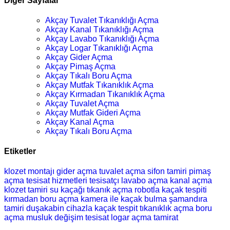
Diğer Sayfalar
Akçay Tuvalet Tıkanıklığı Açma
Akçay Kanal Tıkanıklığı Açma
Akçay Lavabo Tıkanıklığı Açma
Akçay Logar Tıkanıklığı Açma
Akçay Gider Açma
Akçay Pimaş Açma
Akçay Tıkalı Boru Açma
Akçay Mutfak Tıkanıklık Açma
Akçay Kırmadan Tıkanıklık Açma
Akçay Tuvalet Açma
Akçay Mutfak Gideri Açma
Akçay Kanal Açma
Akçay Tıkalı Boru Açma
Etiketler
klozet montajı
gider açma
tuvalet açma
sifon tamiri
pimaş
açma
tesisat hizmetleri
tesisatçı
lavabo açma
kanal açma
klozet tamiri
su kaçağı
tıkanık açma
robotla kaçak tespiti
kırmadan boru açma
kamera ile kaçak bulma
şamandıra
tamiri
duşakabin
cihazla kaçak tespit
tıkanıklık açma
boru
açma
musluk değişim
tesisat
logar açma
tamirat