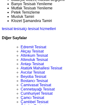
Banyo Tesisatı Yenileme
Mutfak Tesisatı Yenileme
Petek Temizleme
Musluk Tamiri
Klozet Şamandıra Tamiri
tesisat
tesisatçı
tesisat hizmetleri
Diğer Sayfalar
Edremit Tesisat
Akçay Tesisat
Altınkum Tesisat
Altınoluk Tesisat
Arıtaşı Tesisat
Atatürk Mahallesi Tesisat
Avcılar Tesisat
Beyoba Tesisat
Bostancı Tesisat
Camivasat Tesisat
Cennetayağı Tesisat
Cumhuriyet Tesisat
Çamcı Tesisat
Çamlıbel Tesisat