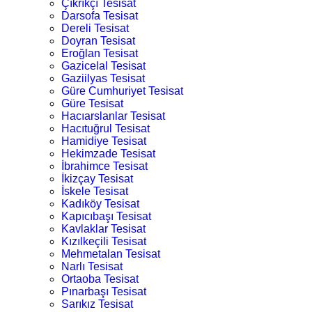
Çıkrıkçı Tesisat
Darsofa Tesisat
Dereli Tesisat
Doyran Tesisat
Eroğlan Tesisat
Gazicelal Tesisat
Gaziilyas Tesisat
Güre Cumhuriyet Tesisat
Güre Tesisat
Hacıarslanlar Tesisat
Hacıtuğrul Tesisat
Hamidiye Tesisat
Hekimzade Tesisat
İbrahimce Tesisat
İkizçay Tesisat
İskele Tesisat
Kadıköy Tesisat
Kapıcıbaşı Tesisat
Kavlaklar Tesisat
Kızılkeçili Tesisat
Mehmetalan Tesisat
Narlı Tesisat
Ortaoba Tesisat
Pınarbaşı Tesisat
Sarıkız Tesisat