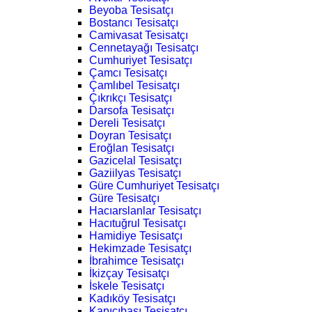
Beyoba Tesisatçı
Bostancı Tesisatçı
Camivasat Tesisatçı
Cennetayağı Tesisatçı
Cumhuriyet Tesisatçı
Çamcı Tesisatçı
Çamlıbel Tesisatçı
Çıkrıkçı Tesisatçı
Darsofa Tesisatçı
Dereli Tesisatçı
Doyran Tesisatçı
Eroğlan Tesisatçı
Gazicelal Tesisatçı
Gaziilyas Tesisatçı
Güre Cumhuriyet Tesisatçı
Güre Tesisatçı
Hacıarslanlar Tesisatçı
Hacıtuğrul Tesisatçı
Hamidiye Tesisatçı
Hekimzade Tesisatçı
İbrahimce Tesisatçı
İkizçay Tesisatçı
İskele Tesisatçı
Kadıköy Tesisatçı
Kapıcıbaşı Tesisatçı