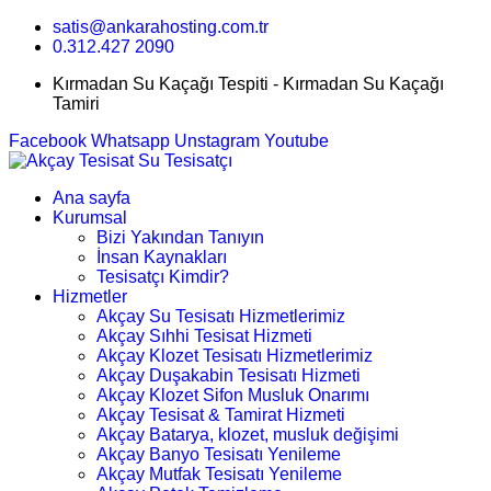
satis@ankarahosting.com.tr
0.312.427 2090
Kırmadan Su Kaçağı Tespiti - Kırmadan Su Kaçağı
Tamiri
Facebook
Whatsapp
Unstagram
Youtube
Ana sayfa
Kurumsal
Bizi Yakından Tanıyın
İnsan Kaynakları
Tesisatçı Kimdir?
Hizmetler
Akçay Su Tesisatı Hizmetlerimiz
Akçay Sıhhi Tesisat Hizmeti
Akçay Klozet Tesisatı Hizmetlerimiz
Akçay Duşakabin Tesisatı Hizmeti
Akçay Klozet Sifon Musluk Onarımı
Akçay Tesisat & Tamirat Hizmeti
Akçay Batarya, klozet, musluk değişimi
Akçay Banyo Tesisatı Yenileme
Akçay Mutfak Tesisatı Yenileme