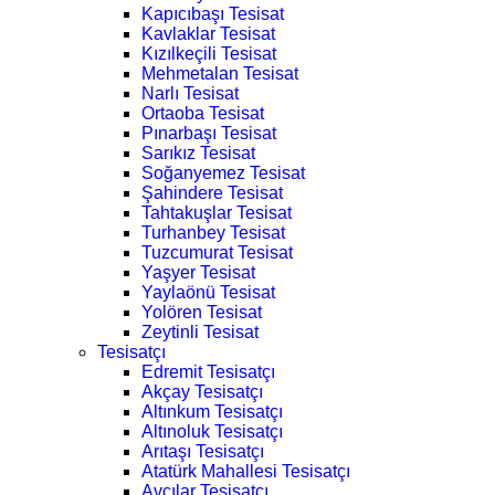
Kapıcıbaşı Tesisat
Kavlaklar Tesisat
Kızılkeçili Tesisat
Mehmetalan Tesisat
Narlı Tesisat
Ortaoba Tesisat
Pınarbaşı Tesisat
Sarıkız Tesisat
Soğanyemez Tesisat
Şahindere Tesisat
Tahtakuşlar Tesisat
Turhanbey Tesisat
Tuzcumurat Tesisat
Yaşyer Tesisat
Yaylaönü Tesisat
Yolören Tesisat
Zeytinli Tesisat
Tesisatçı
Edremit Tesisatçı
Akçay Tesisatçı
Altınkum Tesisatçı
Altınoluk Tesisatçı
Arıtaşı Tesisatçı
Atatürk Mahallesi Tesisatçı
Avcılar Tesisatçı