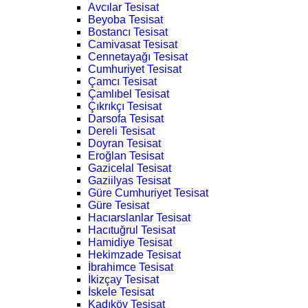
Avcılar Tesisat
Beyoba Tesisat
Bostancı Tesisat
Camivasat Tesisat
Cennetayağı Tesisat
Cumhuriyet Tesisat
Çamcı Tesisat
Çamlıbel Tesisat
Çıkrıkçı Tesisat
Darsofa Tesisat
Dereli Tesisat
Doyran Tesisat
Eroğlan Tesisat
Gazicelal Tesisat
Gaziilyas Tesisat
Güre Cumhuriyet Tesisat
Güre Tesisat
Hacıarslanlar Tesisat
Hacıtuğrul Tesisat
Hamidiye Tesisat
Hekimzade Tesisat
İbrahimce Tesisat
İkizçay Tesisat
İskele Tesisat
Kadıköy Tesisat