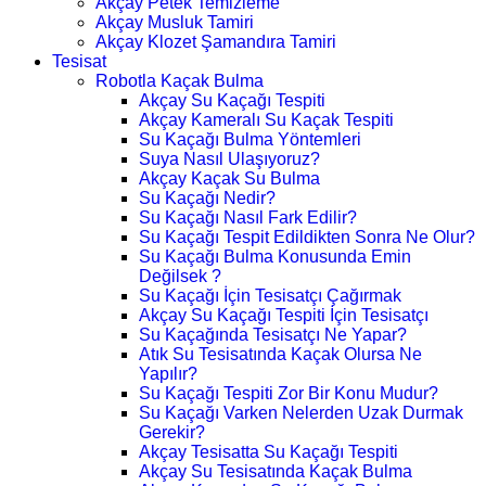
Akçay Petek Temizleme
Akçay Musluk Tamiri
Akçay Klozet Şamandıra Tamiri
Tesisat
Robotla Kaçak Bulma
Akçay Su Kaçağı Tespiti
Akçay Kameralı Su Kaçak Tespiti
Su Kaçağı Bulma Yöntemleri
Suya Nasıl Ulaşıyoruz?
Akçay Kaçak Su Bulma
Su Kaçağı Nedir?
Su Kaçağı Nasıl Fark Edilir?
Su Kaçağı Tespit Edildikten Sonra Ne Olur?
Su Kaçağı Bulma Konusunda Emin
Değilsek ?
Su Kaçağı İçin Tesisatçı Çağırmak
Akçay Su Kaçağı Tespiti İçin Tesisatçı
Su Kaçağında Tesisatçı Ne Yapar?
Atık Su Tesisatında Kaçak Olursa Ne
Yapılır?
Su Kaçağı Tespiti Zor Bir Konu Mudur?
Su Kaçağı Varken Nelerden Uzak Durmak
Gerekir?
Akçay Tesisatta Su Kaçağı Tespiti
Akçay Su Tesisatında Kaçak Bulma