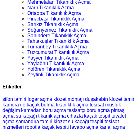
Mehmetalan Tıkanıklık Açma
Narlı Tıkanıklık Açma
Ortaoba Tıkanıklık Açma
Pınarbaşı Tıkanıklık Açma
Sarıkız Tıkanıklık Açma
Soğanyemez Tıkanıklık Açma
Şahindere Tıkanıklık Açma
Tahtakuşlar Tıkanıklık Açma
Turhanbey Tıkanıklık Açma
Tuzcumurat Tıkanıklık Açma
Yaşyer Tıkanıklık Açma
Yaylaönü Tıkanıklık Açma
Yolören Tıkanıklık Açma
Zeytinli Tıkanıklık Açma
Etiketler
sifon tamiri
logar açma
klozet montajı
duşakabin
klozet tamiri
kamera ile kaçak bulma
tıkanıklık açma
tesisat
musluk
değişim
kırmadan boru açma
tesisatçı
boru açma
pimaş
açma
su kaçağı
tıkanık açma
cihazla kaçak tespit
tuvalet
açma
şamandıra tamiri
klozet
su kaçağı tespiti
tesisat
hizmetleri
robotla kaçak tespiti
lavabo açma
kanal açma