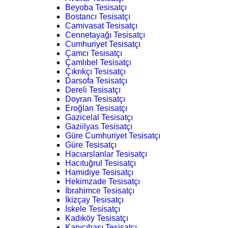
Beyoba Tesisatçı
Bostancı Tesisatçı
Camivasat Tesisatçı
Cennetayağı Tesisatçı
Cumhuriyet Tesisatçı
Çamcı Tesisatçı
Çamlıbel Tesisatçı
Çıkrıkçı Tesisatçı
Darsofa Tesisatçı
Dereli Tesisatçı
Doyran Tesisatçı
Eroğlan Tesisatçı
Gazicelal Tesisatçı
Gaziilyas Tesisatçı
Güre Cumhuriyet Tesisatçı
Güre Tesisatçı
Hacıarslanlar Tesisatçı
Hacıtuğrul Tesisatçı
Hamidiye Tesisatçı
Hekimzade Tesisatçı
İbrahimce Tesisatçı
İkizçay Tesisatçı
İskele Tesisatçı
Kadıköy Tesisatçı
Kapıcıbaşı Tesisatçı