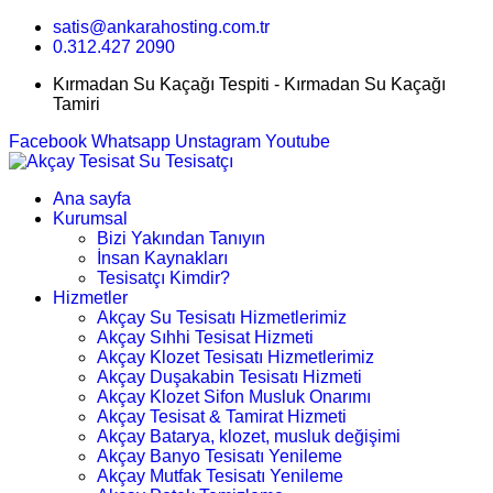
satis@ankarahosting.com.tr
0.312.427 2090
Kırmadan Su Kaçağı Tespiti - Kırmadan Su Kaçağı
Tamiri
Facebook
Whatsapp
Unstagram
Youtube
Ana sayfa
Kurumsal
Bizi Yakından Tanıyın
İnsan Kaynakları
Tesisatçı Kimdir?
Hizmetler
Akçay Su Tesisatı Hizmetlerimiz
Akçay Sıhhi Tesisat Hizmeti
Akçay Klozet Tesisatı Hizmetlerimiz
Akçay Duşakabin Tesisatı Hizmeti
Akçay Klozet Sifon Musluk Onarımı
Akçay Tesisat & Tamirat Hizmeti
Akçay Batarya, klozet, musluk değişimi
Akçay Banyo Tesisatı Yenileme
Akçay Mutfak Tesisatı Yenileme