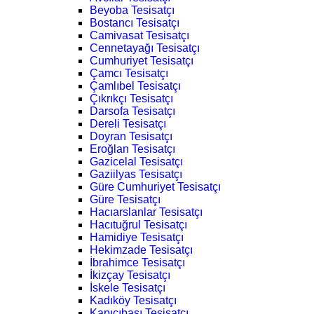
Beyoba Tesisatçı
Bostancı Tesisatçı
Camivasat Tesisatçı
Cennetayağı Tesisatçı
Cumhuriyet Tesisatçı
Çamcı Tesisatçı
Çamlıbel Tesisatçı
Çıkrıkçı Tesisatçı
Darsofa Tesisatçı
Dereli Tesisatçı
Doyran Tesisatçı
Eroğlan Tesisatçı
Gazicelal Tesisatçı
Gaziilyas Tesisatçı
Güre Cumhuriyet Tesisatçı
Güre Tesisatçı
Hacıarslanlar Tesisatçı
Hacıtuğrul Tesisatçı
Hamidiye Tesisatçı
Hekimzade Tesisatçı
İbrahimce Tesisatçı
İkizçay Tesisatçı
İskele Tesisatçı
Kadıköy Tesisatçı
Kapıcıbaşı Tesisatçı