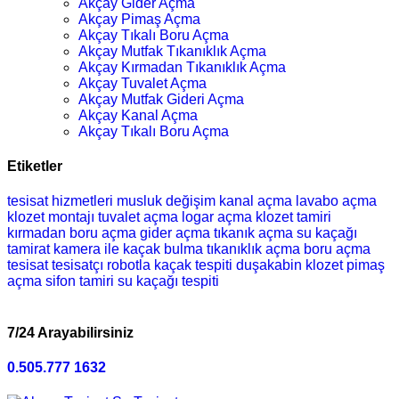
Akçay Gider Açma
Akçay Pimaş Açma
Akçay Tıkalı Boru Açma
Akçay Mutfak Tıkanıklık Açma
Akçay Kırmadan Tıkanıklık Açma
Akçay Tuvalet Açma
Akçay Mutfak Gideri Açma
Akçay Kanal Açma
Akçay Tıkalı Boru Açma
Etiketler
tesisat hizmetleri
musluk değişim
kanal açma
lavabo açma
klozet montajı
tuvalet açma
logar açma
klozet tamiri
kırmadan boru açma
gider açma
tıkanık açma
su kaçağı
tamirat
kamera ile kaçak bulma
tıkanıklık açma
boru açma
tesisat
tesisatçı
robotla kaçak tespiti
duşakabin
klozet
pimaş
açma
sifon tamiri
su kaçağı tespiti
7/24 Arayabilirsiniz
0.505.777 1632