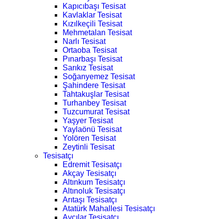
Kapıcıbaşı Tesisat
Kavlaklar Tesisat
Kızılkeçili Tesisat
Mehmetalan Tesisat
Narlı Tesisat
Ortaoba Tesisat
Pınarbaşı Tesisat
Sarıkız Tesisat
Soğanyemez Tesisat
Şahindere Tesisat
Tahtakuşlar Tesisat
Turhanbey Tesisat
Tuzcumurat Tesisat
Yaşyer Tesisat
Yaylaönü Tesisat
Yolören Tesisat
Zeytinli Tesisat
Tesisatçı
Edremit Tesisatçı
Akçay Tesisatçı
Altınkum Tesisatçı
Altınoluk Tesisatçı
Arıtaşı Tesisatçı
Atatürk Mahallesi Tesisatçı
Avcılar Tesisatçı