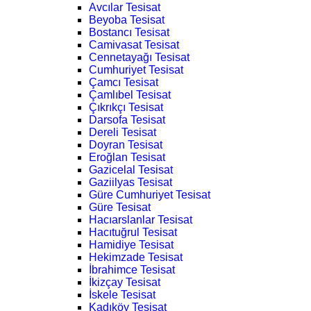
Avcılar Tesisat
Beyoba Tesisat
Bostancı Tesisat
Camivasat Tesisat
Cennetayağı Tesisat
Cumhuriyet Tesisat
Çamcı Tesisat
Çamlıbel Tesisat
Çıkrıkçı Tesisat
Darsofa Tesisat
Dereli Tesisat
Doyran Tesisat
Eroğlan Tesisat
Gazicelal Tesisat
Gaziilyas Tesisat
Güre Cumhuriyet Tesisat
Güre Tesisat
Hacıarslanlar Tesisat
Hacıtuğrul Tesisat
Hamidiye Tesisat
Hekimzade Tesisat
İbrahimce Tesisat
İkizçay Tesisat
İskele Tesisat
Kadıköy Tesisat