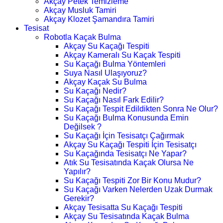
Akçay Petek Temizleme
Akçay Musluk Tamiri
Akçay Klozet Şamandıra Tamiri
Tesisat
Robotla Kaçak Bulma
Akçay Su Kaçağı Tespiti
Akçay Kameralı Su Kaçak Tespiti
Su Kaçağı Bulma Yöntemleri
Suya Nasıl Ulaşıyoruz?
Akçay Kaçak Su Bulma
Su Kaçağı Nedir?
Su Kaçağı Nasıl Fark Edilir?
Su Kaçağı Tespit Edildikten Sonra Ne Olur?
Su Kaçağı Bulma Konusunda Emin
Değilsek ?
Su Kaçağı İçin Tesisatçı Çağırmak
Akçay Su Kaçağı Tespiti İçin Tesisatçı
Su Kaçağında Tesisatçı Ne Yapar?
Atık Su Tesisatında Kaçak Olursa Ne
Yapılır?
Su Kaçağı Tespiti Zor Bir Konu Mudur?
Su Kaçağı Varken Nelerden Uzak Durmak
Gerekir?
Akçay Tesisatta Su Kaçağı Tespiti
Akçay Su Tesisatında Kaçak Bulma