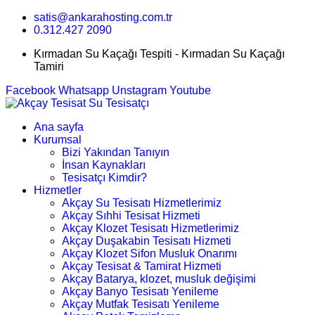
satis@ankarahosting.com.tr
0.312.427 2090
Kırmadan Su Kaçağı Tespiti - Kırmadan Su Kaçağı
Tamiri
Facebook
Whatsapp
Unstagram
Youtube
Ana sayfa
Kurumsal
Bizi Yakından Tanıyın
İnsan Kaynakları
Tesisatçı Kimdir?
Hizmetler
Akçay Su Tesisatı Hizmetlerimiz
Akçay Sıhhi Tesisat Hizmeti
Akçay Klozet Tesisatı Hizmetlerimiz
Akçay Duşakabin Tesisatı Hizmeti
Akçay Klozet Sifon Musluk Onarımı
Akçay Tesisat & Tamirat Hizmeti
Akçay Batarya, klozet, musluk değişimi
Akçay Banyo Tesisatı Yenileme
Akçay Mutfak Tesisatı Yenileme