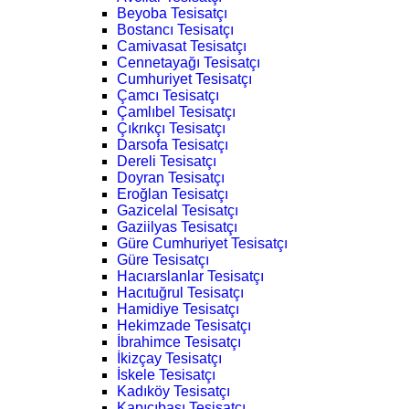
Beyoba Tesisatçı
Bostancı Tesisatçı
Camivasat Tesisatçı
Cennetayağı Tesisatçı
Cumhuriyet Tesisatçı
Çamcı Tesisatçı
Çamlıbel Tesisatçı
Çıkrıkçı Tesisatçı
Darsofa Tesisatçı
Dereli Tesisatçı
Doyran Tesisatçı
Eroğlan Tesisatçı
Gazicelal Tesisatçı
Gaziilyas Tesisatçı
Güre Cumhuriyet Tesisatçı
Güre Tesisatçı
Hacıarslanlar Tesisatçı
Hacıtuğrul Tesisatçı
Hamidiye Tesisatçı
Hekimzade Tesisatçı
İbrahimce Tesisatçı
İkizçay Tesisatçı
İskele Tesisatçı
Kadıköy Tesisatçı
Kapıcıbaşı Tesisatçı