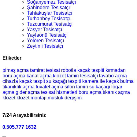
Soğanyemez Tesisatçı
Şahindere Tesisatçı
Tahtakuşlar Tesisatçı
Turhanbey Tesisatçı
Tuzcumurat Tesisatçı
Yaşyer Tesisatçı
Yaylaönü Tesisatçı
Yolören Tesisatçı
Zeytinli Tesisatçı
Etiketler
pimaş açma
tamirat
tesisat
robotla kaçak tespiti
kırmadan
boru açma
kanal açma
klozet tamiri
tesisatçı
lavabo açma
cihazla kaçak tespit
su kaçağı tespiti
kamera ile kaçak bulma
tıkanıklık açma
tuvalet açma
sifon tamiri
su kaçağı
logar
açma
gider açma
tesisat hizmetleri
boru açma
tıkanık açma
klozet
klozet montajı
musluk değişim
7/24 Arayabilirsiniz
0.505.777 1632