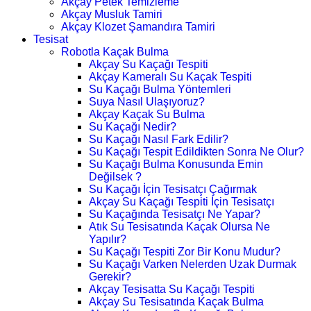
Akçay Petek Temizleme
Akçay Musluk Tamiri
Akçay Klozet Şamandıra Tamiri
Tesisat
Robotla Kaçak Bulma
Akçay Su Kaçağı Tespiti
Akçay Kameralı Su Kaçak Tespiti
Su Kaçağı Bulma Yöntemleri
Suya Nasıl Ulaşıyoruz?
Akçay Kaçak Su Bulma
Su Kaçağı Nedir?
Su Kaçağı Nasıl Fark Edilir?
Su Kaçağı Tespit Edildikten Sonra Ne Olur?
Su Kaçağı Bulma Konusunda Emin
Değilsek ?
Su Kaçağı İçin Tesisatçı Çağırmak
Akçay Su Kaçağı Tespiti İçin Tesisatçı
Su Kaçağında Tesisatçı Ne Yapar?
Atık Su Tesisatında Kaçak Olursa Ne
Yapılır?
Su Kaçağı Tespiti Zor Bir Konu Mudur?
Su Kaçağı Varken Nelerden Uzak Durmak
Gerekir?
Akçay Tesisatta Su Kaçağı Tespiti
Akçay Su Tesisatında Kaçak Bulma