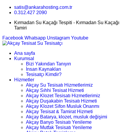
satis@ankarahosting.com.tr
0.312.427 2090
Kırmadan Su Kaçağı Tespiti - Kırmadan Su Kaçağı
Tamiri
Facebook
Whatsapp
Unstagram
Youtube
Ana sayfa
Kurumsal
Bizi Yakından Tanıyın
İnsan Kaynakları
Tesisatçı Kimdir?
Hizmetler
Akçay Su Tesisatı Hizmetlerimiz
Akçay Sıhhi Tesisat Hizmeti
Akçay Klozet Tesisatı Hizmetlerimiz
Akçay Duşakabin Tesisatı Hizmeti
Akçay Klozet Sifon Musluk Onarımı
Akçay Tesisat & Tamirat Hizmeti
Akçay Batarya, klozet, musluk değişimi
Akçay Banyo Tesisatı Yenileme
Akçay Mutfak Tesisatı Yenileme