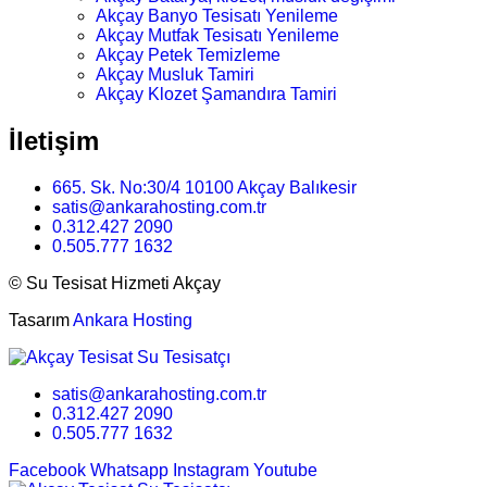
Akçay Banyo Tesisatı Yenileme
Akçay Mutfak Tesisatı Yenileme
Akçay Petek Temizleme
Akçay Musluk Tamiri
Akçay Klozet Şamandıra Tamiri
İletişim
665. Sk. No:30/4 10100 Akçay Balıkesir
satis@ankarahosting.com.tr
0.312.427 2090
0.505.777 1632
©
Su Tesisat Hizmeti Akçay
Tasarım
Ankara Hosting
satis@ankarahosting.com.tr
0.312.427 2090
0.505.777 1632
Facebook
Whatsapp
Instagram
Youtube