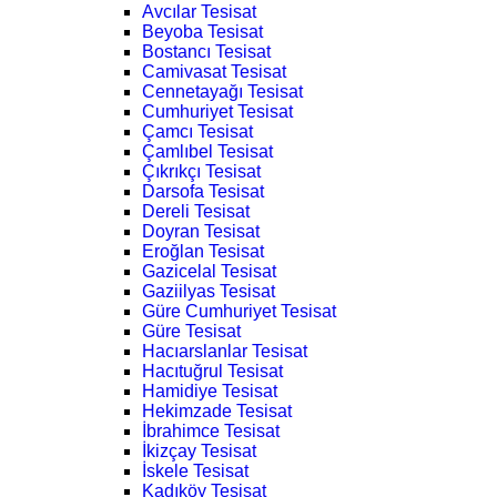
Avcılar Tesisat
Beyoba Tesisat
Bostancı Tesisat
Camivasat Tesisat
Cennetayağı Tesisat
Cumhuriyet Tesisat
Çamcı Tesisat
Çamlıbel Tesisat
Çıkrıkçı Tesisat
Darsofa Tesisat
Dereli Tesisat
Doyran Tesisat
Eroğlan Tesisat
Gazicelal Tesisat
Gaziilyas Tesisat
Güre Cumhuriyet Tesisat
Güre Tesisat
Hacıarslanlar Tesisat
Hacıtuğrul Tesisat
Hamidiye Tesisat
Hekimzade Tesisat
İbrahimce Tesisat
İkizçay Tesisat
İskele Tesisat
Kadıköy Tesisat