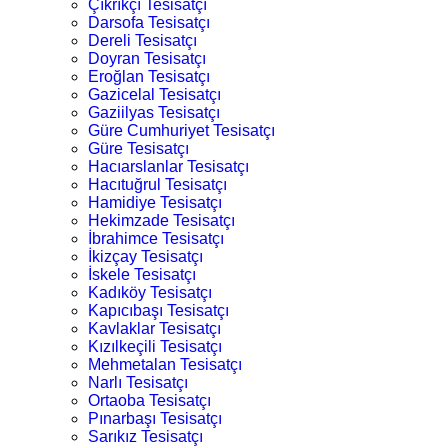
Çıkrıkçı Tesisatçı
Darsofa Tesisatçı
Dereli Tesisatçı
Doyran Tesisatçı
Eroğlan Tesisatçı
Gazicelal Tesisatçı
Gaziilyas Tesisatçı
Güre Cumhuriyet Tesisatçı
Güre Tesisatçı
Hacıarslanlar Tesisatçı
Hacıtuğrul Tesisatçı
Hamidiye Tesisatçı
Hekimzade Tesisatçı
İbrahimce Tesisatçı
İkizçay Tesisatçı
İskele Tesisatçı
Kadıköy Tesisatçı
Kapıcıbaşı Tesisatçı
Kavlaklar Tesisatçı
Kızılkeçili Tesisatçı
Mehmetalan Tesisatçı
Narlı Tesisatçı
Ortaoba Tesisatçı
Pınarbaşı Tesisatçı
Sarıkız Tesisatçı