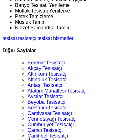
Banyo Tesisatı Yenileme
Mutfak Tesisatı Yenileme
Petek Temizleme
Musluk Tamiri
Klozet Şamandıra Tamiri
tesisat
tesisatçı
tesisat hizmetleri
Diğer Sayfalar
Edremit Tesisatçı
Akçay Tesisatçı
Altınkum Tesisatçı
Altınoluk Tesisatçı
Arıtaşı Tesisatçı
Atatürk Mahallesi Tesisatçı
Avcılar Tesisatçı
Beyoba Tesisatçı
Bostancı Tesisatçı
Camivasat Tesisatçı
Cennetayağı Tesisatçı
Cumhuriyet Tesisatçı
Çamcı Tesisatçı
Çamlıbel Tesisatçı