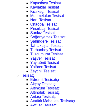
Kapıcıbaşı Tesisat
Kavlaklar Tesisat
Kızılkeçili Tesisat
Mehmetalan Tesisat
Narlı Tesisat
Ortaoba Tesisat
Pınarbaşı Tesisat
Sarıkız Tesisat
Soğanyemez Tesisat
Şahindere Tesisat
Tahtakuşlar Tesisat
Turhanbey Tesisat
Tuzcumurat Tesisat
Yaşyer Tesisat
Yaylaönü Tesisat
Yolören Tesisat
Zeytinli Tesisat
Tesisatçı
Edremit Tesisatçı
Akçay Tesisatçı
Altınkum Tesisatçı
Altınoluk Tesisatçı
Arıtaşı Tesisatçı
Atatürk Mahallesi Tesisatçı
Avcılar Tesisatçı