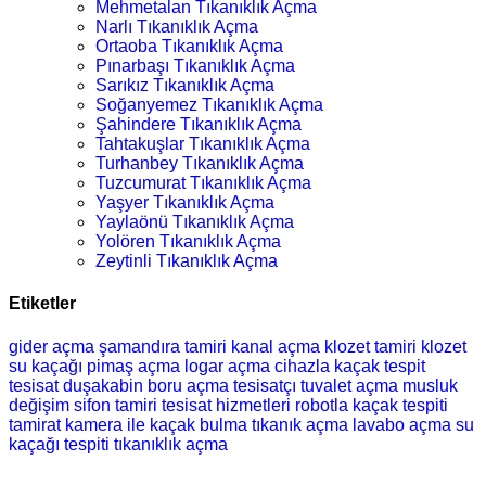
Mehmetalan Tıkanıklık Açma
Narlı Tıkanıklık Açma
Ortaoba Tıkanıklık Açma
Pınarbaşı Tıkanıklık Açma
Sarıkız Tıkanıklık Açma
Soğanyemez Tıkanıklık Açma
Şahindere Tıkanıklık Açma
Tahtakuşlar Tıkanıklık Açma
Turhanbey Tıkanıklık Açma
Tuzcumurat Tıkanıklık Açma
Yaşyer Tıkanıklık Açma
Yaylaönü Tıkanıklık Açma
Yolören Tıkanıklık Açma
Zeytinli Tıkanıklık Açma
Etiketler
gider açma
şamandıra tamiri
kanal açma
klozet tamiri
klozet
su kaçağı
pimaş açma
logar açma
cihazla kaçak tespit
tesisat
duşakabin
boru açma
tesisatçı
tuvalet açma
musluk
değişim
sifon tamiri
tesisat hizmetleri
robotla kaçak tespiti
tamirat
kamera ile kaçak bulma
tıkanık açma
lavabo açma
su
kaçağı tespiti
tıkanıklık açma