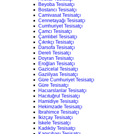
Beyoba Tesisatçı
Bostancı Tesisatçı
Camivasat Tesisatçı
Cennetayağı Tesisatçı
Cumhuriyet Tesisatçı
Çamcı Tesisatçı
Çamlıbel Tesisatçı
Çıkrıkçı Tesisatçı
Darsofa Tesisatçı
Dereli Tesisatçı
Doyran Tesisatçı
Eroğlan Tesisatçı
Gazicelal Tesisatçı
Gaziilyas Tesisatçı
Güre Cumhuriyet Tesisatçı
Güre Tesisatçı
Hacıarslanlar Tesisatçı
Hacıtuğrul Tesisatçı
Hamidiye Tesisatçı
Hekimzade Tesisatçı
İbrahimce Tesisatçı
İkizçay Tesisatçı
İskele Tesisatçı
Kadıköy Tesisatçı
Kapıcıbaşı Tesisatçı