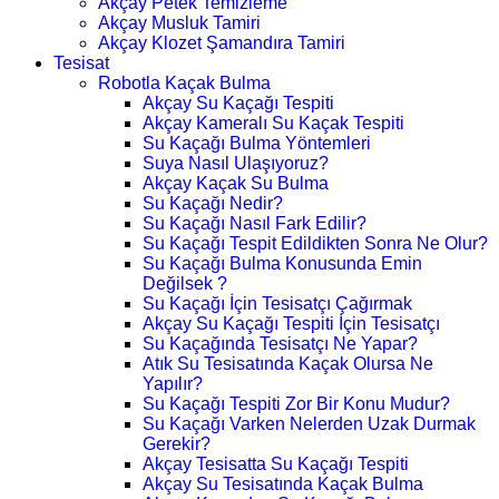
Akçay Petek Temizleme
Akçay Musluk Tamiri
Akçay Klozet Şamandıra Tamiri
Tesisat
Robotla Kaçak Bulma
Akçay Su Kaçağı Tespiti
Akçay Kameralı Su Kaçak Tespiti
Su Kaçağı Bulma Yöntemleri
Suya Nasıl Ulaşıyoruz?
Akçay Kaçak Su Bulma
Su Kaçağı Nedir?
Su Kaçağı Nasıl Fark Edilir?
Su Kaçağı Tespit Edildikten Sonra Ne Olur?
Su Kaçağı Bulma Konusunda Emin
Değilsek ?
Su Kaçağı İçin Tesisatçı Çağırmak
Akçay Su Kaçağı Tespiti İçin Tesisatçı
Su Kaçağında Tesisatçı Ne Yapar?
Atık Su Tesisatında Kaçak Olursa Ne
Yapılır?
Su Kaçağı Tespiti Zor Bir Konu Mudur?
Su Kaçağı Varken Nelerden Uzak Durmak
Gerekir?
Akçay Tesisatta Su Kaçağı Tespiti
Akçay Su Tesisatında Kaçak Bulma