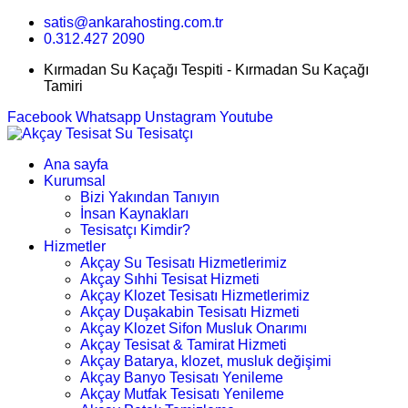
satis@ankarahosting.com.tr
0.312.427 2090
Kırmadan Su Kaçağı Tespiti - Kırmadan Su Kaçağı
Tamiri
Facebook
Whatsapp
Unstagram
Youtube
Ana sayfa
Kurumsal
Bizi Yakından Tanıyın
İnsan Kaynakları
Tesisatçı Kimdir?
Hizmetler
Akçay Su Tesisatı Hizmetlerimiz
Akçay Sıhhi Tesisat Hizmeti
Akçay Klozet Tesisatı Hizmetlerimiz
Akçay Duşakabin Tesisatı Hizmeti
Akçay Klozet Sifon Musluk Onarımı
Akçay Tesisat & Tamirat Hizmeti
Akçay Batarya, klozet, musluk değişimi
Akçay Banyo Tesisatı Yenileme
Akçay Mutfak Tesisatı Yenileme