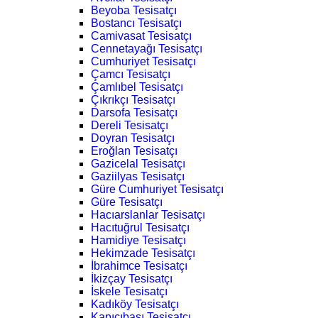
Beyoba Tesisatçı
Bostancı Tesisatçı
Camivasat Tesisatçı
Cennetayağı Tesisatçı
Cumhuriyet Tesisatçı
Çamcı Tesisatçı
Çamlıbel Tesisatçı
Çıkrıkçı Tesisatçı
Darsofa Tesisatçı
Dereli Tesisatçı
Doyran Tesisatçı
Eroğlan Tesisatçı
Gazicelal Tesisatçı
Gaziilyas Tesisatçı
Güre Cumhuriyet Tesisatçı
Güre Tesisatçı
Hacıarslanlar Tesisatçı
Hacıtuğrul Tesisatçı
Hamidiye Tesisatçı
Hekimzade Tesisatçı
İbrahimce Tesisatçı
İkizçay Tesisatçı
İskele Tesisatçı
Kadıköy Tesisatçı
Kapıcıbaşı Tesisatçı