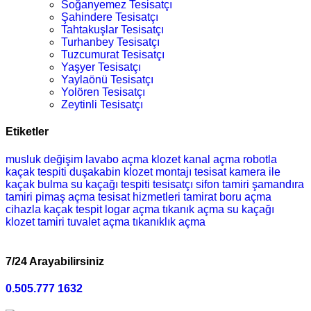
Soğanyemez Tesisatçı
Şahindere Tesisatçı
Tahtakuşlar Tesisatçı
Turhanbey Tesisatçı
Tuzcumurat Tesisatçı
Yaşyer Tesisatçı
Yaylaönü Tesisatçı
Yolören Tesisatçı
Zeytinli Tesisatçı
Etiketler
musluk değişim
lavabo açma
klozet
kanal açma
robotla
kaçak tespiti
duşakabin
klozet montajı
tesisat
kamera ile
kaçak bulma
su kaçağı tespiti
tesisatçı
sifon tamiri
şamandıra
tamiri
pimaş açma
tesisat hizmetleri
tamirat
boru açma
cihazla kaçak tespit
logar açma
tıkanık açma
su kaçağı
klozet tamiri
tuvalet açma
tıkanıklık açma
7/24 Arayabilirsiniz
0.505.777 1632