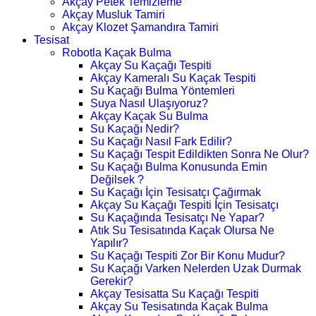
Akçay Petek Temizleme
Akçay Musluk Tamiri
Akçay Klozet Şamandıra Tamiri
Tesisat
Robotla Kaçak Bulma
Akçay Su Kaçağı Tespiti
Akçay Kameralı Su Kaçak Tespiti
Su Kaçağı Bulma Yöntemleri
Suya Nasıl Ulaşıyoruz?
Akçay Kaçak Su Bulma
Su Kaçağı Nedir?
Su Kaçağı Nasıl Fark Edilir?
Su Kaçağı Tespit Edildikten Sonra Ne Olur?
Su Kaçağı Bulma Konusunda Emin
Değilsek ?
Su Kaçağı İçin Tesisatçı Çağırmak
Akçay Su Kaçağı Tespiti İçin Tesisatçı
Su Kaçağında Tesisatçı Ne Yapar?
Atık Su Tesisatında Kaçak Olursa Ne
Yapılır?
Su Kaçağı Tespiti Zor Bir Konu Mudur?
Su Kaçağı Varken Nelerden Uzak Durmak
Gerekir?
Akçay Tesisatta Su Kaçağı Tespiti
Akçay Su Tesisatında Kaçak Bulma