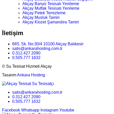
Akçay Banyo Tesisatı Yenileme
Akçay Mutfak Tesisatı Yenileme
Akçay Petek Temizleme
Akçay Musluk Tamiri
Akçay Klozet Şamandıra Tamiri
İletişim
665. Sk. No:30/4 10100 Akçay Balıkesir
satis@ankarahosting.com.tr
0.312.427 2090
0.505.777 1632
©
Su Tesisat Hizmeti Akçay
Tasarım
Ankara Hosting
satis@ankarahosting.com.tr
0.312.427 2090
0.505.777 1632
Facebook
Whatsapp
Instagram
Youtube