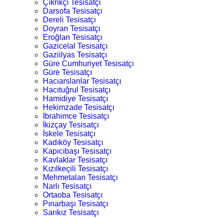
Çıkrıkçı Tesisatçı
Darsofa Tesisatçı
Dereli Tesisatçı
Doyran Tesisatçı
Eroğlan Tesisatçı
Gazicelal Tesisatçı
Gaziilyas Tesisatçı
Güre Cumhuriyet Tesisatçı
Güre Tesisatçı
Hacıarslanlar Tesisatçı
Hacıtuğrul Tesisatçı
Hamidiye Tesisatçı
Hekimzade Tesisatçı
İbrahimce Tesisatçı
İkizçay Tesisatçı
İskele Tesisatçı
Kadıköy Tesisatçı
Kapıcıbaşı Tesisatçı
Kavlaklar Tesisatçı
Kızılkeçili Tesisatçı
Mehmetalan Tesisatçı
Narlı Tesisatçı
Ortaoba Tesisatçı
Pınarbaşı Tesisatçı
Sarıkız Tesisatçı