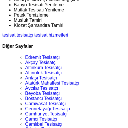
Banyo Tesisatı Yenileme
Mutfak Tesisatı Yenileme
Petek Temizleme
Musluk Tamiri
Klozet Şamandıra Tamiri
tesisat
tesisatçı
tesisat hizmetleri
Diğer Sayfalar
Edremit Tesisatçı
Akçay Tesisatçı
Altınkum Tesisatçı
Altınoluk Tesisatçı
Arıtaşı Tesisatçı
Atatürk Mahallesi Tesisatçı
Avcılar Tesisatçı
Beyoba Tesisatçı
Bostancı Tesisatçı
Camivasat Tesisatçı
Cennetayağı Tesisatçı
Cumhuriyet Tesisatçı
Çamcı Tesisatçı
Çamlıbel Tesisatçı