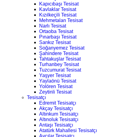
Kapıcıbaşı Tesisat
Kavlaklar Tesisat
Kızılkeçili Tesisat
Mehmetalan Tesisat
Narlı Tesisat
Ortaoba Tesisat
Pınarbaşı Tesisat
Sarıkız Tesisat
Soğanyemez Tesisat
Şahindere Tesisat
Tahtakuşlar Tesisat
Turhanbey Tesisat
Tuzcumurat Tesisat
Yaşyer Tesisat
Yaylaönü Tesisat
Yolören Tesisat
Zeytinli Tesisat
Tesisatçı
Edremit Tesisatçı
Akçay Tesisatçı
Altınkum Tesisatçı
Altınoluk Tesisatçı
Arıtaşı Tesisatçı
Atatürk Mahallesi Tesisatçı
Avcılar Tesisatçı