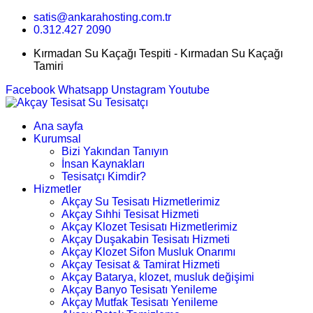
satis@ankarahosting.com.tr
0.312.427 2090
Kırmadan Su Kaçağı Tespiti - Kırmadan Su Kaçağı
Tamiri
Facebook
Whatsapp
Unstagram
Youtube
Ana sayfa
Kurumsal
Bizi Yakından Tanıyın
İnsan Kaynakları
Tesisatçı Kimdir?
Hizmetler
Akçay Su Tesisatı Hizmetlerimiz
Akçay Sıhhi Tesisat Hizmeti
Akçay Klozet Tesisatı Hizmetlerimiz
Akçay Duşakabin Tesisatı Hizmeti
Akçay Klozet Sifon Musluk Onarımı
Akçay Tesisat & Tamirat Hizmeti
Akçay Batarya, klozet, musluk değişimi
Akçay Banyo Tesisatı Yenileme
Akçay Mutfak Tesisatı Yenileme