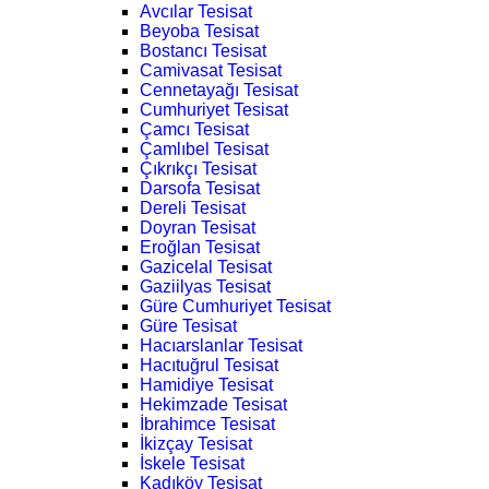
Avcılar Tesisat
Beyoba Tesisat
Bostancı Tesisat
Camivasat Tesisat
Cennetayağı Tesisat
Cumhuriyet Tesisat
Çamcı Tesisat
Çamlıbel Tesisat
Çıkrıkçı Tesisat
Darsofa Tesisat
Dereli Tesisat
Doyran Tesisat
Eroğlan Tesisat
Gazicelal Tesisat
Gaziilyas Tesisat
Güre Cumhuriyet Tesisat
Güre Tesisat
Hacıarslanlar Tesisat
Hacıtuğrul Tesisat
Hamidiye Tesisat
Hekimzade Tesisat
İbrahimce Tesisat
İkizçay Tesisat
İskele Tesisat
Kadıköy Tesisat