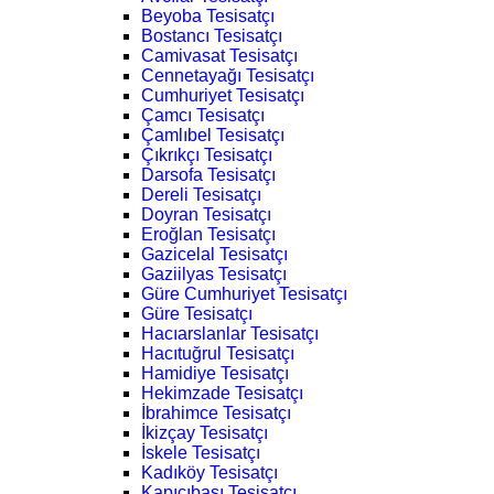
Beyoba Tesisatçı
Bostancı Tesisatçı
Camivasat Tesisatçı
Cennetayağı Tesisatçı
Cumhuriyet Tesisatçı
Çamcı Tesisatçı
Çamlıbel Tesisatçı
Çıkrıkçı Tesisatçı
Darsofa Tesisatçı
Dereli Tesisatçı
Doyran Tesisatçı
Eroğlan Tesisatçı
Gazicelal Tesisatçı
Gaziilyas Tesisatçı
Güre Cumhuriyet Tesisatçı
Güre Tesisatçı
Hacıarslanlar Tesisatçı
Hacıtuğrul Tesisatçı
Hamidiye Tesisatçı
Hekimzade Tesisatçı
İbrahimce Tesisatçı
İkizçay Tesisatçı
İskele Tesisatçı
Kadıköy Tesisatçı
Kapıcıbaşı Tesisatçı