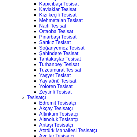
Kapıcıbaşı Tesisat
Kavlaklar Tesisat
Kızılkeçili Tesisat
Mehmetalan Tesisat
Narlı Tesisat
Ortaoba Tesisat
Pınarbaşı Tesisat
Sarıkız Tesisat
Soğanyemez Tesisat
Şahindere Tesisat
Tahtakuşlar Tesisat
Turhanbey Tesisat
Tuzcumurat Tesisat
Yaşyer Tesisat
Yaylaönü Tesisat
Yolören Tesisat
Zeytinli Tesisat
Tesisatçı
Edremit Tesisatçı
Akçay Tesisatçı
Altınkum Tesisatçı
Altınoluk Tesisatçı
Arıtaşı Tesisatçı
Atatürk Mahallesi Tesisatçı
Avcılar Tesisatçı