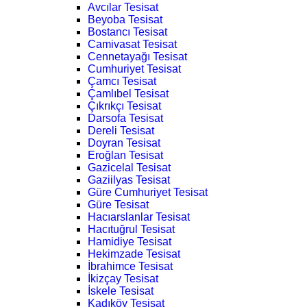
Avcılar Tesisat
Beyoba Tesisat
Bostancı Tesisat
Camivasat Tesisat
Cennetayağı Tesisat
Cumhuriyet Tesisat
Çamcı Tesisat
Çamlıbel Tesisat
Çıkrıkçı Tesisat
Darsofa Tesisat
Dereli Tesisat
Doyran Tesisat
Eroğlan Tesisat
Gazicelal Tesisat
Gaziilyas Tesisat
Güre Cumhuriyet Tesisat
Güre Tesisat
Hacıarslanlar Tesisat
Hacıtuğrul Tesisat
Hamidiye Tesisat
Hekimzade Tesisat
İbrahimce Tesisat
İkizçay Tesisat
İskele Tesisat
Kadıköy Tesisat