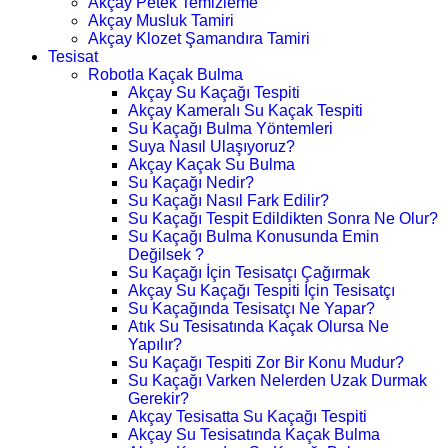
Akçay Petek Temizleme
Akçay Musluk Tamiri
Akçay Klozet Şamandıra Tamiri
Tesisat
Robotla Kaçak Bulma
Akçay Su Kaçağı Tespiti
Akçay Kameralı Su Kaçak Tespiti
Su Kaçağı Bulma Yöntemleri
Suya Nasıl Ulaşıyoruz?
Akçay Kaçak Su Bulma
Su Kaçağı Nedir?
Su Kaçağı Nasıl Fark Edilir?
Su Kaçağı Tespit Edildikten Sonra Ne Olur?
Su Kaçağı Bulma Konusunda Emin
Değilsek ?
Su Kaçağı İçin Tesisatçı Çağırmak
Akçay Su Kaçağı Tespiti İçin Tesisatçı
Su Kaçağında Tesisatçı Ne Yapar?
Atık Su Tesisatında Kaçak Olursa Ne
Yapılır?
Su Kaçağı Tespiti Zor Bir Konu Mudur?
Su Kaçağı Varken Nelerden Uzak Durmak
Gerekir?
Akçay Tesisatta Su Kaçağı Tespiti
Akçay Su Tesisatında Kaçak Bulma