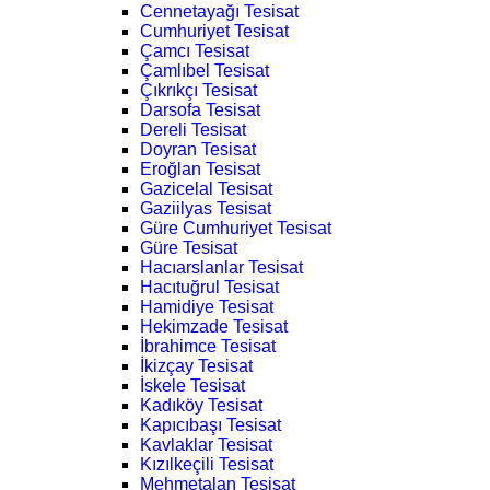
Cennetayağı Tesisat
Cumhuriyet Tesisat
Çamcı Tesisat
Çamlıbel Tesisat
Çıkrıkçı Tesisat
Darsofa Tesisat
Dereli Tesisat
Doyran Tesisat
Eroğlan Tesisat
Gazicelal Tesisat
Gaziilyas Tesisat
Güre Cumhuriyet Tesisat
Güre Tesisat
Hacıarslanlar Tesisat
Hacıtuğrul Tesisat
Hamidiye Tesisat
Hekimzade Tesisat
İbrahimce Tesisat
İkizçay Tesisat
İskele Tesisat
Kadıköy Tesisat
Kapıcıbaşı Tesisat
Kavlaklar Tesisat
Kızılkeçili Tesisat
Mehmetalan Tesisat