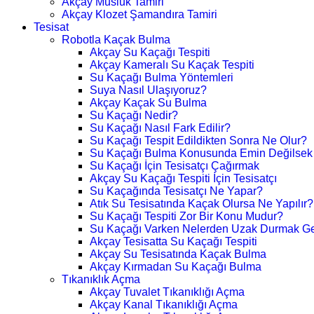
Akçay Musluk Tamiri
Akçay Klozet Şamandıra Tamiri
Tesisat
Robotla Kaçak Bulma
Akçay Su Kaçağı Tespiti
Akçay Kameralı Su Kaçak Tespiti
Su Kaçağı Bulma Yöntemleri
Suya Nasıl Ulaşıyoruz?
Akçay Kaçak Su Bulma
Su Kaçağı Nedir?
Su Kaçağı Nasıl Fark Edilir?
Su Kaçağı Tespit Edildikten Sonra Ne Olur?
Su Kaçağı Bulma Konusunda Emin Değilsek
Su Kaçağı İçin Tesisatçı Çağırmak
Akçay Su Kaçağı Tespiti İçin Tesisatçı
Su Kaçağında Tesisatçı Ne Yapar?
Atık Su Tesisatında Kaçak Olursa Ne Yapılır?
Su Kaçağı Tespiti Zor Bir Konu Mudur?
Su Kaçağı Varken Nelerden Uzak Durmak Ge
Akçay Tesisatta Su Kaçağı Tespiti
Akçay Su Tesisatında Kaçak Bulma
Akçay Kırmadan Su Kaçağı Bulma
Tıkanıklık Açma
Akçay Tuvalet Tıkanıklığı Açma
Akçay Kanal Tıkanıklığı Açma