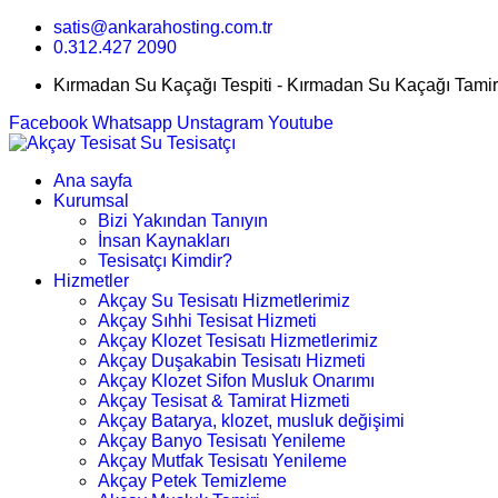
satis@ankarahosting.com.tr
0.312.427 2090
Kırmadan Su Kaçağı Tespiti - Kırmadan Su Kaçağı Tamir
Facebook
Whatsapp
Unstagram
Youtube
Ana sayfa
Kurumsal
Bizi Yakından Tanıyın
İnsan Kaynakları
Tesisatçı Kimdir?
Hizmetler
Akçay Su Tesisatı Hizmetlerimiz
Akçay Sıhhi Tesisat Hizmeti
Akçay Klozet Tesisatı Hizmetlerimiz
Akçay Duşakabin Tesisatı Hizmeti
Akçay Klozet Sifon Musluk Onarımı
Akçay Tesisat & Tamirat Hizmeti
Akçay Batarya, klozet, musluk değişimi
Akçay Banyo Tesisatı Yenileme
Akçay Mutfak Tesisatı Yenileme
Akçay Petek Temizleme