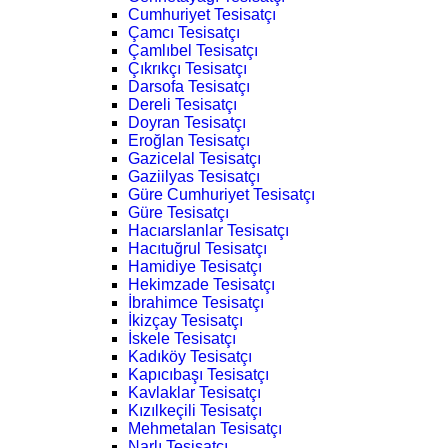
Cumhuriyet Tesisatçı
Çamcı Tesisatçı
Çamlıbel Tesisatçı
Çıkrıkçı Tesisatçı
Darsofa Tesisatçı
Dereli Tesisatçı
Doyran Tesisatçı
Eroğlan Tesisatçı
Gazicelal Tesisatçı
Gaziilyas Tesisatçı
Güre Cumhuriyet Tesisatçı
Güre Tesisatçı
Hacıarslanlar Tesisatçı
Hacıtuğrul Tesisatçı
Hamidiye Tesisatçı
Hekimzade Tesisatçı
İbrahimce Tesisatçı
İkizçay Tesisatçı
İskele Tesisatçı
Kadıköy Tesisatçı
Kapıcıbaşı Tesisatçı
Kavlaklar Tesisatçı
Kızılkeçili Tesisatçı
Mehmetalan Tesisatçı
Narlı Tesisatçı