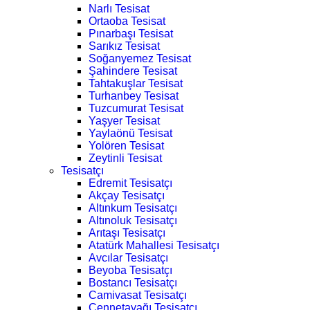
Narlı Tesisat
Ortaoba Tesisat
Pınarbaşı Tesisat
Sarıkız Tesisat
Soğanyemez Tesisat
Şahindere Tesisat
Tahtakuşlar Tesisat
Turhanbey Tesisat
Tuzcumurat Tesisat
Yaşyer Tesisat
Yaylaönü Tesisat
Yolören Tesisat
Zeytinli Tesisat
Tesisatçı
Edremit Tesisatçı
Akçay Tesisatçı
Altınkum Tesisatçı
Altınoluk Tesisatçı
Arıtaşı Tesisatçı
Atatürk Mahallesi Tesisatçı
Avcılar Tesisatçı
Beyoba Tesisatçı
Bostancı Tesisatçı
Camivasat Tesisatçı
Cennetayağı Tesisatçı